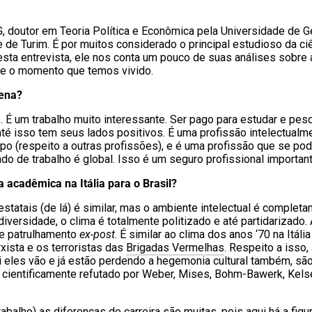
 doutor em Teoria Política e Econômica pela Universidade de 
 de Turim. É por muitos considerado o principal estudioso da ci
Nesta entrevista, ele nos conta um pouco de suas análises sobre 
re o momento que temos vivido.
pena?
. É um trabalho muito interessante. Ser pago para estudar e pes
até isso tem seus lados positivos. É uma profissão intelectualm
mpo (respeito a outras profissões), e é uma profissão que se po
do de trabalho é global. Isso é um seguro profissional importan
a acadêmica na Itália para o Brasil?
estatais (de lá) é similar, mas o ambiente intelectual é complet
iversidade, o clima é totalmente politizado e até partidarizado.
e patrulhamento
ex-post
. É similar ao clima dos anos ‘70 na Itál
xista e os terroristas das
Brigadas Vermelhas
. Respeito a isso,
qui eles vão e já estão perdendo a hegemonia cultural também, sã
oi cientificamente refutado por Weber, Mises, Bohm-Bawerk, Kels
balho) as diferenças de carreira são muitas, pois aqui há a figu