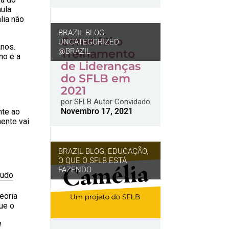
aula
lia não
BRAZIL BLOG
,
Como foi o
UNCATEGORIZED
anos.
@BRAZIL
Treinamento
no e a
de Lideranças
do SFLB em
2021
por
SFLB Autor Convidado
Novembro 17, 2021
nte ao
ente vai
BRAZIL BLOG
,
EDUCAÇÃO
,
O QUE O SFLB ESTÁ
FAZENDO
tudo
eoria
que o
l