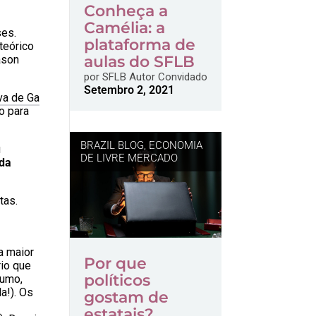
Conheça a
Camélia: a
ses.
plataforma de
teórico
aulas do SFLB
ason
por
SFLB Autor Convidado
Setembro 2, 2021
va de Ga
o para
BRAZIL BLOG
,
ECONOMIA
u
DE LIVRE MERCADO
 da
tas.
a maior
Por que
rio que
políticos
sumo,
a!). Os
gostam de
estatais?