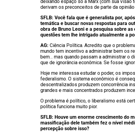
deixando espaço só a Marx (com sua visão t
derivam os preconceitos de parte da opinião 
SFLB: Você fala que é generalista por, ap
temática e buscar novas respostas para ou
obra de Bruno Leoni e a pesquisa sobre as 
questões tem lhe intrigado atualmente a 
AG:
Ciência Política. Acredito que o problem
mundo tem incentivo a administrar bem os r
bem… mas quando passam a administrar o din
que de ignorância econômica. Se fosse igno
Hoje me interessa estudar o poder, os impost
federalismo. O sistema econômico é consequ
descentralizados produzem concorrência ins
grandes e mais concentrados produzem incen
O problema é político, o liberalismo está ce
política funciona muito pior.
SFLB: Houve um enorme crescimento do movi
massificação dele também fez o nível médi
percepção sobre isso?