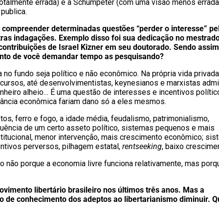
otalmente errada) e a Schumpeter (com uma visão menos errada
publica.
ós compreender determinadas questões “perder o interesse” pe
tras indagações. Exemplo disso foi sua dedicação no mestrado
contribuições de Israel Kizner em seu doutorado. Sendo assim
ponto de você demandar tempo as pesquisando?
a no fundo seja político e não econômico. Na própria vida privad
ecursos, até desenvolvimentistas, keynesianos e marxistas adm
heiro alheio… É uma questão de interesses e incentivos políti
rância econômica fariam dano só a eles mesmos.
os, ferro e fogo, a idade média, feudalismo, patrimonialismo,
ência de um certo asseto político, sistemas pequenos e mais
titucional, menor intervenção, mais crescimento econômico; si
tivos perversos, pilhagem estatal,
rentseeking
, baixo crescime
rto não porque a economia livre funciona relativamente, mas porq
mento libertário brasileiro nos últimos três anos. Mas a
o de conhecimento dos adeptos ao libertarianismo diminuir. Q