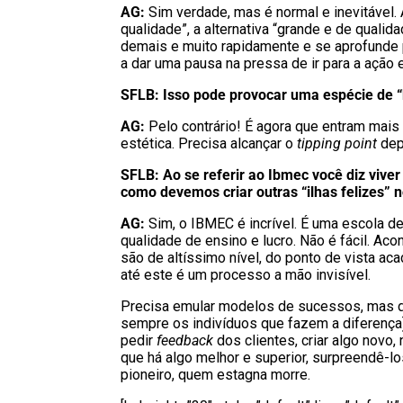
AG:
Sim verdade, mas é normal e inevitável. 
qualidade”, a alternativa “grande e de quali
demais e muito rapidamente e se aprofunde po
a dar uma pausa na pressa de ir para a ação 
SFLB: Isso pode provocar uma espécie de 
AG:
Pelo contrário! É agora que entram mais
estética. Precisa alcançar o
tipping point
dep
SFLB: Ao se referir ao Ibmec você diz viver
como devemos criar outras “ilhas felizes” no
AG:
Sim, o IBMEC é incrível. É uma escola d
qualidade de ensino e lucro. Não é fácil. 
são de altíssimo nível, do ponto de vista ac
até este é um processo a mão invisível.
Precisa emular modelos de sucessos, mas de
sempre os indivíduos que fazem a diferença),
pedir
feedback
dos clientes, criar algo nov
que há algo melhor e superior, surpreendê-lo
pioneiro, quem estagna morre.