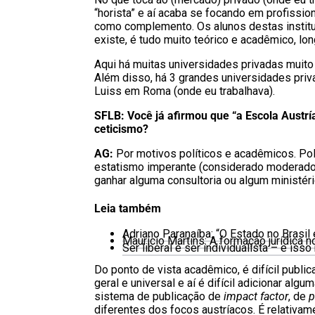
“horista” e aí acaba se focando em profissio
como complemento. Os alunos destas institu
existe, é tudo muito teórico e acadêmico, lo
Aqui há muitas universidades privadas muito
Além disso, há 3 grandes universidades priv
Luiss em Roma (onde eu trabalhava).
SFLB: Você já afirmou que “a Escola Austr
ceticismo?
AG:
Por motivos políticos e acadêmicos. Pol
estatismo imperante (considerado moderado)
ganhar alguma consultoria ou algum ministéri
Leia também
Adriano Paranaíba: “O Estado no Brasi
Maurício Martins: A formação jurídica 
Ser liberal é ser individualista – e iss
Do ponto de vista acadêmico, é difícil publi
geral e universal e aí é difícil adicionar al
sistema de publicação de
impact factor
, de
p
diferentes dos focos austríacos. É relativa