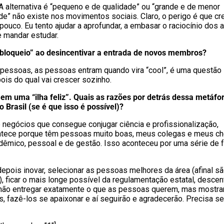
A alternativa é “pequeno e de qualidade” ou “grande e de menor
dade” não existe nos movimentos sociais. Claro, o perigo é que c
uco. Eu tento ajudar a aprofundar, a embasar o raciocínio dos at
e mandar estudar.
“bloqueio” ao desincentivar a entrada de novos membros?
 pessoas, as pessoas entram quando vira “cool”, é uma questão
ois do qual vai crescer sozinho.
 em uma “ilha feliz”. Quais as razões por detrás dessa metáfo
 Brasil (se é que isso é possível)?
e negócios que consegue conjugar ciência e profissionalização,
Acontece porque têm pessoas muito boas, meus colegas e meus c
adêmico, pessoal e de gestão. Isso aconteceu por uma série de f
pois inovar, selecionar as pessoas melhores da área (afinal s
 ficar o mais longe possível da regulamentação estatal, descent
o, não entregar exatamente o que as pessoas querem, mas mostra
s, fazê-los se apaixonar e aí seguirão e agradecerão. Precisa se