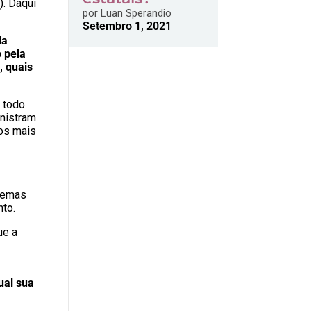
). Daqui
por
Luan Sperandio
Setembro 1, 2021
la
 pela
, quais
a todo
inistram
cos mais
stemas
nto.
ue a
ual sua