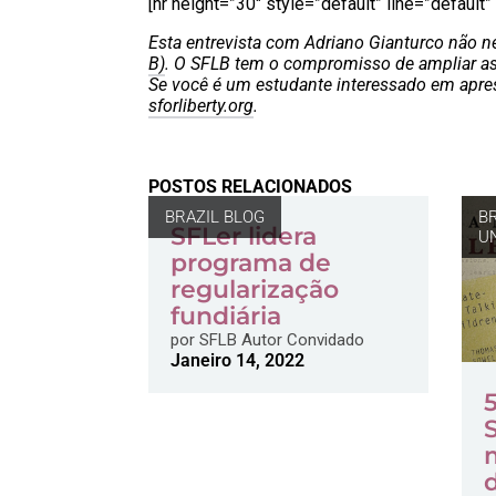
[hr height=”30″ style=”default” line=”default
Esta entrevista com Adriano Gianturco não n
B)
. O SFLB tem o compromisso de ampliar as
Se você é um estudante interessado em apres
sforliberty.org
.
POSTOS RELACIONADOS
BRAZIL BLOG
B
SFLer lidera
U
programa de
regularização
fundiária
por
SFLB Autor Convidado
Janeiro 14, 2022