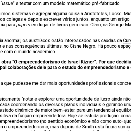
 “
issue
” e testar com um modelo matemático pré-fabricado.
imos sistemas e agregar alguma coisa a Aristóteles, Locke, Mi
os colegas e depois escrever vários juntos, enquanto um artigo 
cia para
papers
em lugar de livros gera isso. Claro, na George M
ncia anormal, os austríacos estão interessados nas caudas da
Cur
s e nas consequências últimas, no Cisne Negro. Há pouco espaç
ide com o mundo acadêmico.
 obra “
O empreendedorismo de Israel Kizner
“. Por que decidi
ncipal colaborações dele para o estudo do empreendedorismo e
sa que pudesse me dar mais oportunidades profissionais concre
sicamente “notar e explorar uma oportunidade de lucro ainda não
caba coordenando os diversos planos individuais e gerando um
stado dinâmico de maior bem-estar, para um tendencial equilíb
ositiva da função empreendedora. Hoje se estuda produção, con
 empreendedorismo (no sentido econômico e não como auto-ajud
vam o empreendedorismo, mas depois de Smith esta figura sumiu