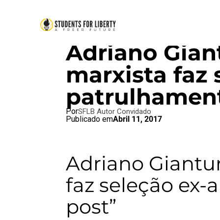
BRAZIL BLOG
,
SFL BLOG
Adriano Gian
marxista faz 
patrulhament
Por
SFLB Autor Convidado
Publicado em
Abril 11, 2017
Adriano Giantur
faz seleção ex-
post”