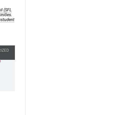
il (SFL
iniões.
@student
IZED
e