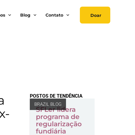
sos
Blog
Contato
Doar
a
POSTOS DE TENDÊNCIA
BRAZIL BLOG
SFLer lidera
x-
programa de
regularização
fundiária