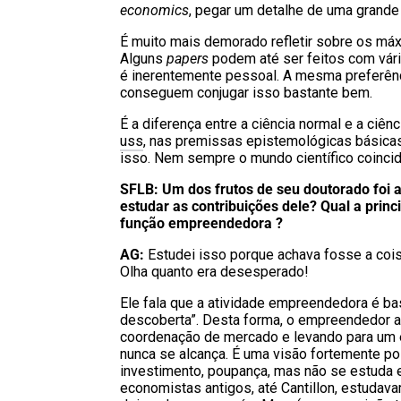
economics
, pegar um detalhe de uma grande
É muito mais demorado refletir sobre os máx
Alguns
papers
podem até ser feitos com vári
é inerentemente pessoal. A mesma preferên
conseguem conjugar isso bastante bem.
É a diferença entre a ciência normal e a ciê
uss
, nas premissas epistemológicas básica
isso. Nem sempre o mundo científico coinc
SFLB: Um dos frutos de seu doutorado foi a
estudar as contribuições dele? Qual a pri
função empreendedora ?
AG:
Estudei isso porque achava fosse a coi
Olha quanto era desesperado!
Ele fala que a atividade empreendedora é ba
descoberta”. Desta forma, o empreendedor a
coordenação de mercado e levando para um e
nunca se alcança. É uma visão fortemente p
investimento, poupança, mas não se estuda
economistas antigos, até Cantillon, estuda