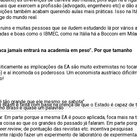
nais que exercem a profissão (advogado, engenheiro etc) e dão 
ições também acabam querendo aulas mais práticas. Isso na Itá
nge do mundo real.
 ruins e muitas pessoas que se iludem estudando lá por vários 
adas e boas como o IBMEC, como na Itália há a Bocconi em Mila
íaca jamais entrará na academia em peso”. Por que tamanho
iticamente as implicações da EA são muito extremistas no toca
 e aí incomoda os poderosos. Um economista austríaco dificilm
o!
l é tão grande que ele mesmo se sabota”
no Brasil é feita com base na crença de que o Estado é capaz de 
o no Brasil é quase um palavrão
car. Em parte porque a mesma EA é pouco aplicada, foca mais na t
guma coisa ao que os grandes do passado já falaram. Em parte por
eer review
, de pontuação das revistas etc. incentiva pesquisas
mente rápido fazer um experimento de laboratório de
experimenta