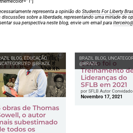
” themecolor=”1″]
ecessariamente representa a opinião do
Students For Liberty Bras
 discussões sobre a liberdade, representando uma miríade de op
entar sua perspectiva neste blog, envie um email para
iterceiro
RAZIL BLOG
,
EDUCAÇÃO
,
BRAZIL BLOG
,
UNCATEGOR
Como foi o
NCATEGORIZED @BRAZIL
@BRAZIL
Treinamento d
Lideranças do
SFLB em 2021
por
SFLB Autor Convidado
Novembro 17, 2021
5 obras de Thomas
Sowell, o autor
mais subestimado
de todos os