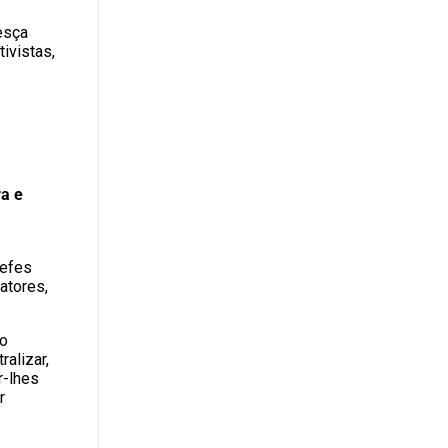
resça
ivistas,
ra e
hefes
atores,
ão
ralizar,
r-lhes
r