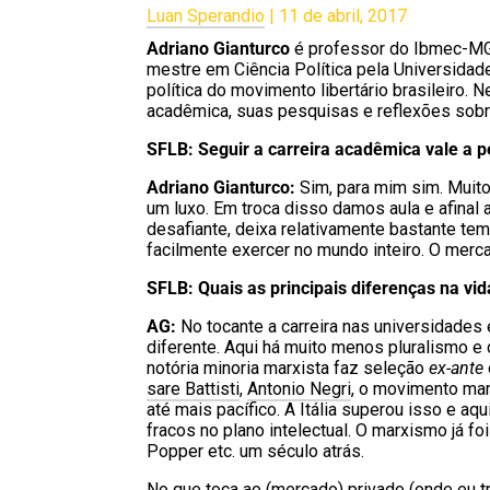
Luan Sperandio
| 11
de abril, 2017
Adriano Gianturco
é professor do Ibmec-MG,
mestre em Ciência Política pela Universidade
política do movimento libertário brasileiro. 
acadêmica, suas pesquisas e reflexões sob
SFLB: Seguir a carreira acadêmica vale a 
Adriano Gianturco:
Sim, para mim sim. Muito
um luxo. Em troca disso damos aula e afinal 
desafiante, deixa relativamente bastante te
facilmente exercer no mundo inteiro. O merca
SFLB: Quais as principais diferenças na vid
AG:
No tocante a carreira nas universidades 
diferente. Aqui há muito menos pluralismo e d
notória minoria marxista faz seleção
ex-ante
sare Battisti
,
Antonio Negri
, o movimento mar
até mais pacífico. A Itália superou isso e a
fracos no plano intelectual. O marxismo já f
Popper etc. um século atrás.
No que toca ao (mercado) privado (onde eu tra