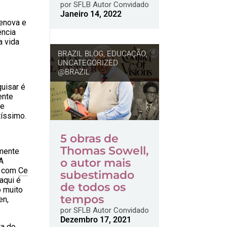
por
SFLB Autor Convidado
Janeiro 14, 2022
Genova e
ência
a vida
BRAZIL BLOG
,
EDUCAÇÃO
,
UNCATEGORIZED
@BRAZIL
quisar é
ente
de
tíssimo.
5 obras de
Thomas Sowell,
amente
 A
o autor mais
ia com
Ce
subestimado
 aqui é
de todos os
o muito
tempos
en,
por
SFLB Autor Convidado
Dezembro 17, 2021
ra do