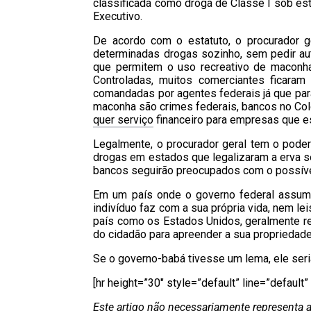
classificada como droga de Classe I sob es
Executivo.
De acordo com o estatuto, o procurador g
determinadas drogas sozinho, sem pedir a
que permitem o uso recreativo de maconha
Controladas, muitos comerciantes ficara
comandadas por agentes federais já que para 
maconha são crimes federais, bancos no Col
quer serviço
financeiro para empresas que e
Legalmente, o procurador geral tem o pode
drogas em estados que legalizaram a erva s
bancos seguirão preocupados com o possível
Em um país onde o governo federal assume
indivíduo faz com a sua própria vida, nem l
país como os Estados Unidos, geralmente rec
do cidadão para apreender a sua propriedade
Se o governo-babá tivesse um lema, ele ser
[hr height=”30″ style=”default” line=”default
Este artigo não necessariamente representa