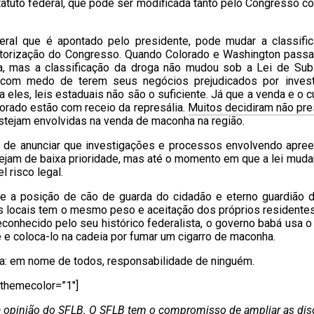
tatuto federal, que pode ser modificada tanto pelo Congresso c
eral que é apontado pelo presidente, pode mudar a classifi
utorização do Congresso. Quando Colorado e Washington passa
, mas a classificação da droga não mudou sob a Lei de Sub
m com medo de terem seus negócios prejudicados por inves
eles, leis estaduais não são o suficiente. Já que a venda e o c
orado estão com receio da represália.
Muitos decidiram não pres
stejam envolvidas na venda de maconha na região.
r de anunciar que investigações e processos envolvendo apre
ejam de baixa prioridade, mas até o momento em que a lei mudar
 risco legal.
 a posição de cão de guarda do cidadão e eterno guardião 
eis locais tem o mesmo peso e aceitação dos próprios residente
onhecido pelo seu histórico federalista, o governo babá usa o 
 e coloca-lo na cadeia por fumar um cigarro de maconha.
ia: em nome de todos, responsabilidade de ninguém.
” themecolor=”1″]
 a opinião do SFLB. O SFLB tem o compromisso de ampliar as di