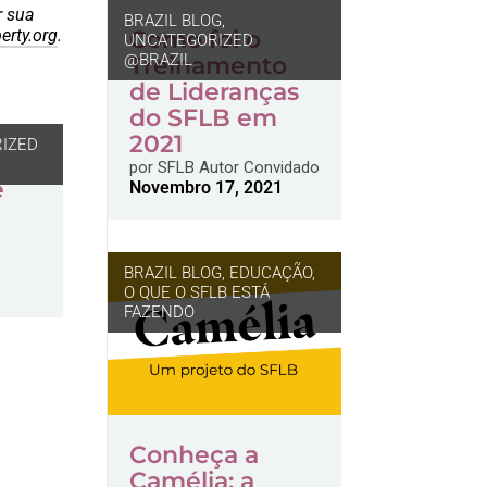
r sua
BRAZIL BLOG
,
erty.org
.
Como foi o
UNCATEGORIZED
@BRAZIL
Treinamento
de Lideranças
do SFLB em
2021
IZED
por
SFLB Autor Convidado
e
Novembro 17, 2021
BRAZIL BLOG
,
EDUCAÇÃO
,
O QUE O SFLB ESTÁ
FAZENDO
Conheça a
Camélia: a