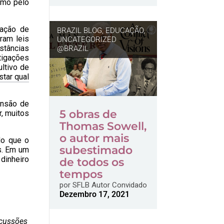
omo pelo
cação de
BRAZIL BLOG
,
EDUCAÇÃO
,
ram leis
UNCATEGORIZED
stâncias
@BRAZIL
tigações
ultivo de
tar qual
ensão de
5 obras de
, muitos
Thomas Sowell,
o autor mais
do que o
subestimado
s. Em um
dinheiro
de todos os
tempos
por
SFLB Autor Convidado
Dezembro 17, 2021
scussões