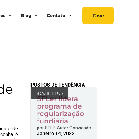
sos
Blog
Contato
Doar
de
POSTOS DE TENDÊNCIA
BRAZIL BLOG
SFLer lidera
programa de
regularização
fundiária
por
SFLB Autor Convidado
mento de
Janeiro 14, 2022
aconha é