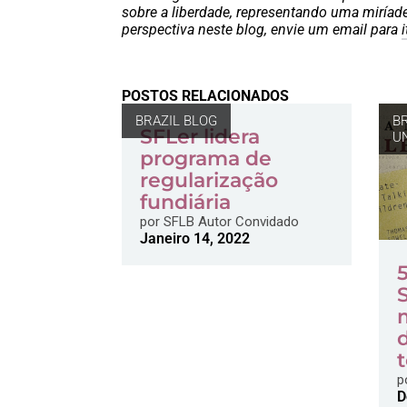
sobre a liberdade, representando uma miríad
perspectiva neste blog, envie um email para
POSTOS RELACIONADOS
BRAZIL BLOG
B
SFLer lidera
U
programa de
regularização
fundiária
por
SFLB Autor Convidado
Janeiro 14, 2022
p
D