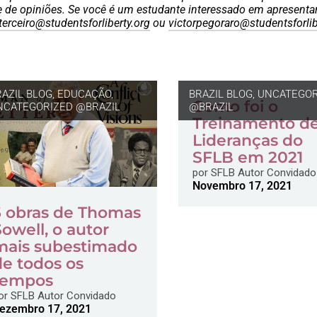
e de opiniões. Se você é um estudante interessado em apresenta
iterceiro@studentsforliberty.org
ou
victorpegoraro@studentsforlib
RAZIL BLOG
,
EDUCAÇÃO
,
BRAZIL BLOG
,
UNCATEGOR
Como foi o
NCATEGORIZED @BRAZIL
@BRAZIL
Treinamento d
Lideranças do
SFLB em 2021
por
SFLB Autor Convidado
Novembro 17, 2021
5 obras de Thomas
Sowell, o autor
mais subestimado
de todos os
tempos
or
SFLB Autor Convidado
ezembro 17, 2021