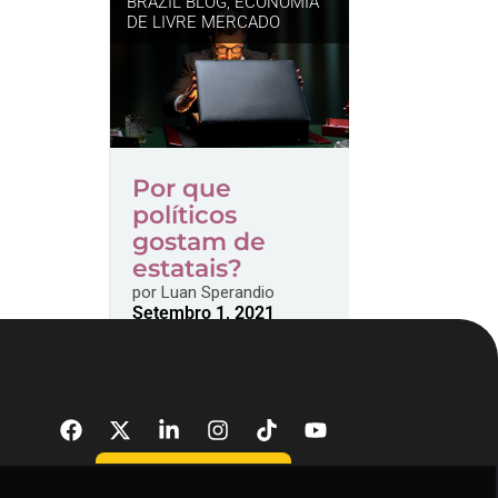
BRAZIL BLOG
,
ECONOMIA
DE LIVRE MERCADO
Por que
políticos
gostam de
estatais?
por
Luan Sperandio
Setembro 1, 2021
DONATE NOW