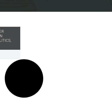
ER
IN
LITICS
,