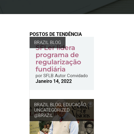
POSTOS DE TENDÊNCIA
BRAZIL BLOG
SFLer lidera
programa de
regularização
fundiária
por
SFLB Autor Convidado
Janeiro 14, 2022
BRAZIL BLOG
,
EDUCAÇÃO
,
UNCATEGORIZED
@BRAZIL