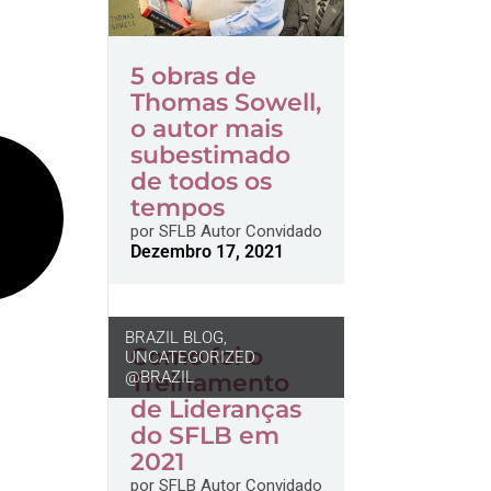
5 obras de
Thomas Sowell,
o autor mais
subestimado
de todos os
tempos
por
SFLB Autor Convidado
Dezembro 17, 2021
BRAZIL BLOG
,
Como foi o
UNCATEGORIZED
@BRAZIL
Treinamento
de Lideranças
do SFLB em
2021
por
SFLB Autor Convidado