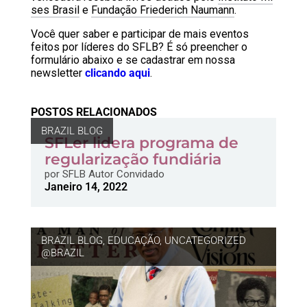
ses Brasil
e
Fundação Friederich Naumann
.
Você quer saber e participar de mais eventos
feitos por líderes do SFLB? É só preencher o
formulário abaixo e se cadastrar em nossa
newsletter
clicando aqui
.
POSTOS RELACIONADOS
BRAZIL BLOG
SFLer lidera programa de
regularização fundiária
por
SFLB Autor Convidado
Janeiro 14, 2022
BRAZIL BLOG
,
EDUCAÇÃO
,
UNCATEGORIZED
@BRAZIL