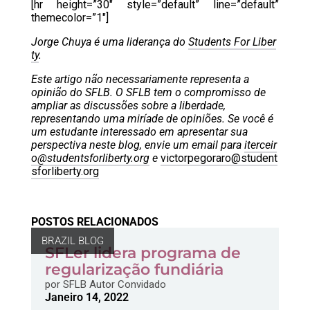
[hr height=”30″ style=”default” line=”default”
themecolor=”1″]
Jorge Chuya é uma liderança do
Students For Liber
ty
.
Este artigo não necessariamente representa a
opinião do SFLB. O SFLB tem o compromisso de
ampliar as discussões sobre a liberdade,
representando uma miríade de opiniões. Se você é
um estudante interessado em apresentar sua
perspectiva neste blog, envie um email para
iterceir
o@studentsforliberty.org
e
victorpegoraro@student
sforliberty.org
POSTOS RELACIONADOS
BRAZIL BLOG
SFLer lidera programa de
regularização fundiária
por
SFLB Autor Convidado
Janeiro 14, 2022