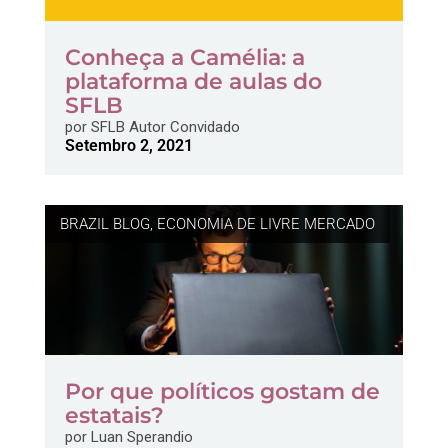
Conheça a Camélia: a
plataforma de aulas do
SFLB
por
SFLB Autor Convidado
Setembro 2, 2021
BRAZIL BLOG
,
ECONOMIA DE LIVRE MERCADO
Por que políticos gostam de
estatais?
por
Luan Sperandio