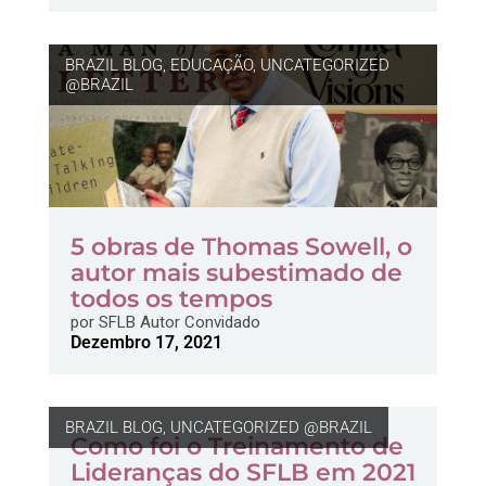
BRAZIL BLOG
,
EDUCAÇÃO
,
UNCATEGORIZED
@BRAZIL
5 obras de Thomas Sowell, o
autor mais subestimado de
todos os tempos
por
SFLB Autor Convidado
Dezembro 17, 2021
BRAZIL BLOG
,
UNCATEGORIZED @BRAZIL
Como foi o Treinamento de
Lideranças do SFLB em 2021