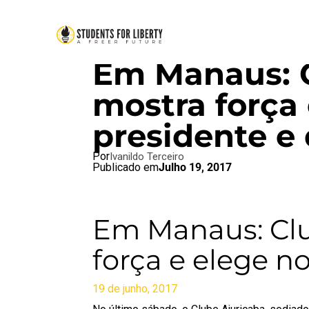
BRAZIL BLOG
,
O QUE O SFLB 
Em Manaus: C
mostra força
presidente e 
Por
Ivanildo Terceiro
Publicado em
Julho 19, 2017
Em Manaus: Clu
força e elege no
19 de junho, 2017