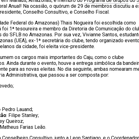
do em Manaus, Amazonas, e membro do
Programa de Grupos
do
ral Anual! Na ocasião, o quórum de 29 de membros discutiu a es
residente, Conselho Consultivo, e Conselho Fiscal.
dade Federal do Amazonas) Thais Nogueira foi escolhida como
á foi 1ª tesoureira e membro da Diretoria de Comunicação do cl
s do SFLB no Amazonas. Por sua vez, Vivianne Santos, estudant
onas (UEA), ex-1ª secretária do clube, tendo organizado event
anos da cidade, foi eleita vice-presidente.
sumem os cargos mais importantes do Caju, como o clube
 Ainda durante o evento, houve a entrega simbólica da bandei
ente para as novas eleitas. No dia seguinte, ambas nomearam 
ria Administrativa, que passou a ser composta por:
evedo;
o Pedro Lauand;
ção
: Filipe Stanley;
ley Queiroz;
 Matheus Farias Leão.
o Conselheiro Consultivo, junto a Leon Santiago, e o Coordenado