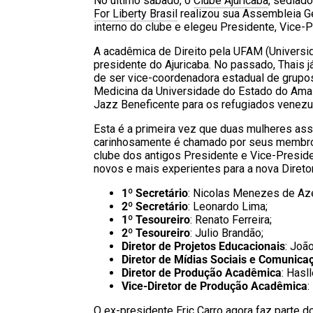
No último sábado, o
Clube Ajuricaba
, sedia
For Liberty Brasil
realizou sua Assembleia Ge
interno do clube e elegeu Presidente, Vice-P
A acadêmica de Direito pela UFAM (Universi
presidente do Ajuricaba. No passado, Thais j
de ser vice-coordenadora estadual de grupo
Medicina da Universidade do Estado do Amaz
Jazz Beneficente para os refugiados venezuel
Esta é a primeira vez que duas mulheres as
carinhosamente é chamado por seus membros.
clube dos antigos Presidente e Vice-Presid
novos e mais experientes para a nova Direto
1º Secretário
: Nicolas Menezes de Az
2º Secretário
: Leonardo Lima;
1º Tesoureiro
: Renato Ferreira;
2º Tesoureiro
: Julio Brandão;
Diretor de Projetos Educacionais
: Joã
Diretor de Mídias Sociais e Comunica
Diretor de Produção Acadêmica
: Hasl
Vice-Diretor de Produção Acadêmica
:
O ex-presidente Eric Carro agora faz parte d