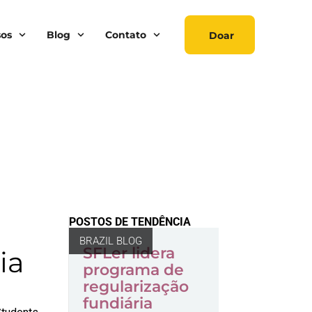
sos
Blog
Contato
Doar
POSTOS DE TENDÊNCIA
BRAZIL BLOG
SFLer lidera
ia
programa de
regularização
fundiária