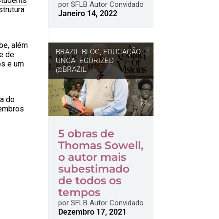
Students
por
SFLB Autor Convidado
trutura
Janeiro 14, 2022
ube, além
BRAZIL BLOG
,
EDUCAÇÃO
,
e de
UNCATEGORIZED
os e um
@BRAZIL
ra do
membros
5 obras de
Thomas Sowell,
o autor mais
subestimado
de todos os
tempos
por
SFLB Autor Convidado
Dezembro 17, 2021
r