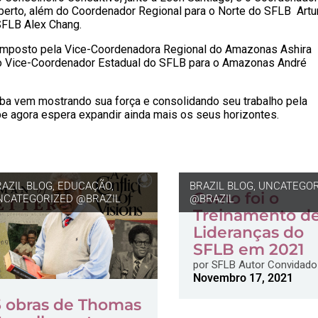
erto, além do Coordenador Regional para o Norte do SFLB Artu
SFLB Alex Chang.
composto pela Vice-Coordenadora Regional do Amazonas Ashira
 o Vice-Coordenador Estadual do SFLB para o Amazonas André
aba vem mostrando sua força e consolidando seu trabalho pela
e agora espera expandir ainda mais os seus horizontes.
RAZIL BLOG
,
EDUCAÇÃO
,
BRAZIL BLOG
,
UNCATEGOR
Como foi o
NCATEGORIZED @BRAZIL
@BRAZIL
Treinamento d
Lideranças do
SFLB em 2021
por
SFLB Autor Convidado
Novembro 17, 2021
5 obras de Thomas