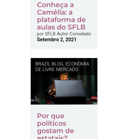
Conheça a
Camélia: a
plataforma de
aulas do SFLB
por
SFLB Autor Convidado
Setembro 2, 2021
BRAZIL BLOG
,
ECONOMIA
DE LIVRE MERCADO
Por que
políticos
gostam de
estatais?