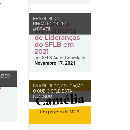
r
BRAZIL BLOG
,
Como foi o
UNCATEGORIZED
@BRAZIL
Treinamento
de Lideranças
do SFLB em
2021
por
SFLB Autor Convidado
Novembro 17, 2021
IZED
BRAZIL BLOG
,
EDUCAÇÃO
,
e
O QUE O SFLB ESTÁ
FAZENDO