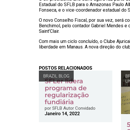
Estadual do SFLB para o Amazonas Paulo Alb
Fonseca, e o vice-coordenador estadual do 
O novo Conselho Fiscal, por sua vez, será 
Benchimol, pelo contador Gabriel Mendes e
Saint’Clair.
Com mais um ciclo concluído, o Clube Ajuric
liberdade em Manaus. A nova direção do club
POSTOS RELACIONADOS
BRAZIL BLOG
B
SFLer lidera
U
programa de
regularização
fundiária
por
SFLB Autor Convidado
Janeiro 14, 2022