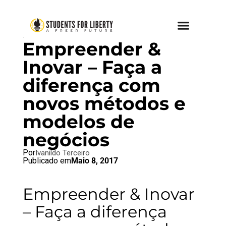
BRAZIL BLOG
,
SFL BLOG
Empreender &
Inovar – Faça a
diferença com
novos métodos e
modelos de
negócios
Por
Ivanildo Terceiro
Publicado em
Maio 8, 2017
Empreender & Inovar
– Faça a diferença