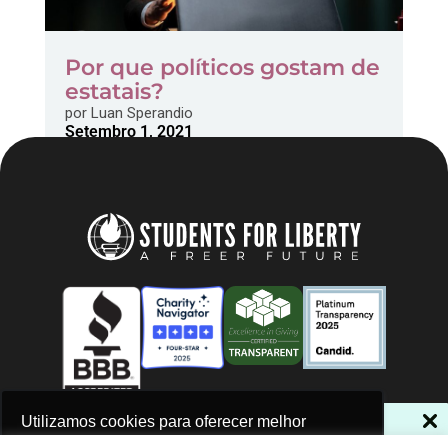
Por que políticos gostam de
estatais?
por
Luan Sperandio
Setembro 1, 2021
NÃO PERCA NOSSAS NOVIDADES!
Utilizamos cookies para oferecer melhor
experiência, melhorar o desempenho, analisar