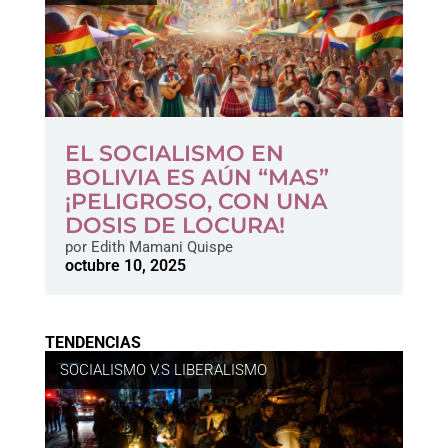
EL SOCIALISMO EN
BOLIVIA ES AÚN “MAS”
¡PELIGROSO, CON UNA
DOSIS DE LOCURA!
por
Edith Mamani Quispe
octubre 10, 2025
TENDENCIAS
SOCIALISMO V.S LIBERALISMO