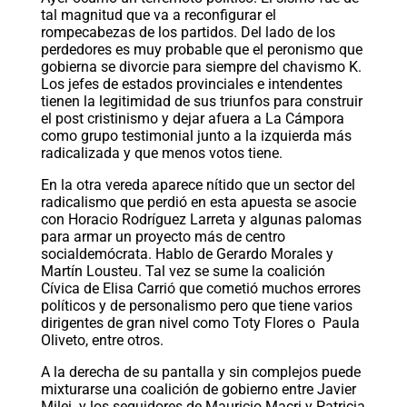
tal magnitud que va a reconfigurar el
rompecabezas de los partidos. Del lado de los
perdedores es muy probable que el peronismo que
gobierna se divorcie para siempre del chavismo K.
Los jefes de estados provinciales e intendentes
tienen la legitimidad de sus triunfos para construir
el post cristinismo y dejar afuera a La Cámpora
como grupo testimonial junto a la izquierda más
radicalizada y que menos votos tiene.
En la otra vereda aparece nítido que un sector del
radicalismo que perdió en esta apuesta se asocie
con Horacio Rodríguez Larreta y algunas palomas
para armar un proyecto más de centro
socialdemócrata. Hablo de Gerardo Morales y
Martín Lousteu. Tal vez se sume la coalición
Cívica de Elisa Carrió que cometió muchos errores
políticos y de personalismo pero que tiene varios
dirigentes de gran nivel como Toty Flores o Paula
Oliveto, entre otros.
A la derecha de su pantalla y sin complejos puede
mixturarse una coalición de gobierno entre Javier
Milei y los seguidores de Mauricio Macri y Patricia