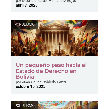
por
Mauricio Rafael Hernández Rojas
abril 7, 2026
POPULISMO
Un pequeño paso hacia el
Estado de Derecho en
Bolivia
por
Juan Carlos Robledo Pattzi
octubre 15, 2025
POPULISMO