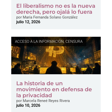
El liberalismo no es la nueva
derecha, pero ojalá lo fuera
por
María Fernanda Solano González
julio 12, 2026
ACCESO A LA INFORMACIÓN
,
CENSURA
La historia de un
movimiento en defensa de
la privacidad
por
Marcela Reneé Reyes Rivera
julio 10, 2026