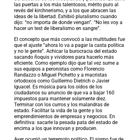
las puertas a los más talentosos, mérito puro al
revés del kirchnerismo, y a los que abracen las
ideas de la libertad. Exhibió pluralismo cuando
dijo: “no importa de donde vengan”. “No les voy a
hacer un test de liberalismo en sangre”.
El concepto que más convocó a las multitudes fue
que el ajuste “ahora lo va a pagar la casta política
y no le gente”. Achicar la burocracia del estado
sacando ñoquis y vividores para hacerlo más
eficiente. Como ejemplo dijo que tal vez sume a
sus equipos a peronistas como Florencio
Randazzo o Miguel Pichetto y a macristas
ortodoxos como Guillermo Dietrich o Javier
Iguacel. Es música para los oídos de los
ciudadanos su anuncio de que va a bajar 160
impuestos para mantener solamente diez.
Terminar con los curros y los malandras de
estado. Facilitar la vida de la gente y los
emprendimientos de empresas y negocios. En
definitiva: sacarle la pesada pata del estado de
encima a los que innovan y producen.
Ayer ocurrió un terremoto político. El sismo fue de