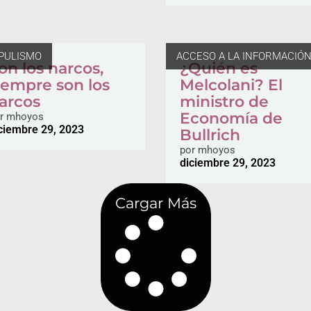
PULISMO
ACCESO A LA INFORMACIÓ
on los narcos,
¿Quién es
iempre son los
Melcolani? El
arcos
ministro de
Economía de
r
mhoyos
ciembre 29, 2023
Bullrich
por
mhoyos
diciembre 29, 2023
Cargar Más