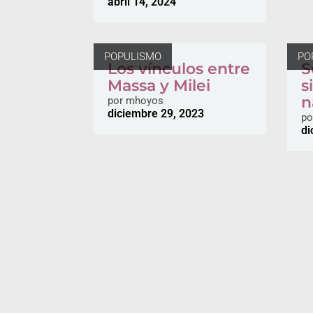
abril 14, 2024
POPULISMO
PO
Los vínculos entre
S
Massa y Milei
s
n
por
mhoyos
diciembre 29, 2023
po
di