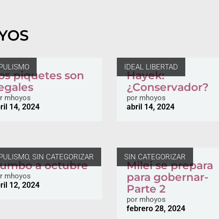
YOS
PULISMO
IDEAL LIBERTAD
os piquetes son
Hayek:
legales
¿Conservador?
r
mhoyos
por
mhoyos
ril 14, 2024
abril 14, 2024
PULISMO
,
SIN CATEGORIZAR
SIN CATEGORIZAR
umbo a octubre
Milei se prepara
para gobernar-
r
mhoyos
ril 12, 2024
Parte 2
por
mhoyos
febrero 28, 2024