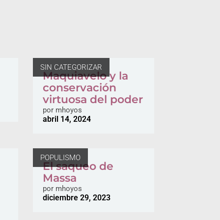
SIN CATEGORIZAR
Maquiavelo y la
conservación
virtuosa del poder
por
mhoyos
abril 14, 2024
POPULISMO
El saqueo de
Massa
por
mhoyos
diciembre 29, 2023