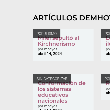
ARTÍCULOS DE
MHO
POPULISMO
PO
Milei sepultó al
L
Kirchnerismo
i
por
mhoyos
po
abril 14, 2024
ab
SIN CATEGORIZAR
PO
Conformación de
R
los sistemas
po
ab
educativos
nacionales
por
mhoyos