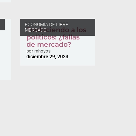
N
ECONOMÍA DE LIBRE
Traduciendo a los
MERCADO
políticos: ¿fallas
de mercado?
por
mhoyos
diciembre 29, 2023