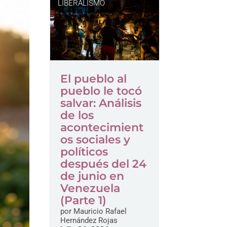
LIBERALISMO
El pueblo al
pueblo le tocó
salvar: Análisis
de los
acontecimient
os sociales y
políticos
después del 24
de junio en
Venezuela
(Parte 1)
por
Mauricio Rafael
Hernández Rojas