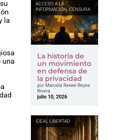
 su
ACCESO A LA
INFORMACIÓN
,
CENSURA
ión
y la
giosa
La historia de
o una
un movimiento
en defensa de
la privacidad
ba
por
Marcela Reneé Reyes
Rivera
edad
julio 10, 2026
IDEAL LIBERTAD