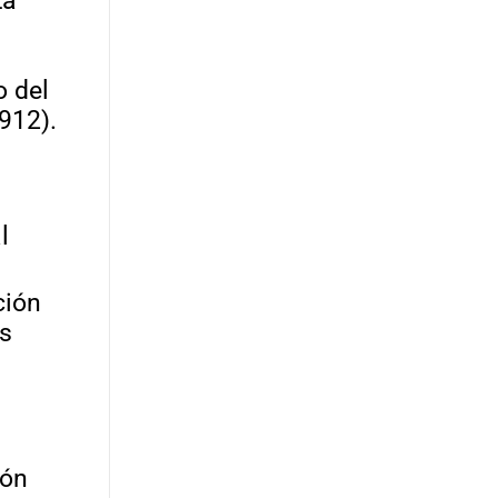
La
o del
912).
l
ción
as
ión