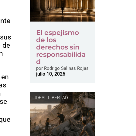
n
ente
El espejismo
 sus
de los
o de
derechos sin
ón
responsabilida
d
por
Rodrigo Salinas Rojas
julio 10, 2026
 en
mas
n
IDEAL LIBERTAD
 se
 que