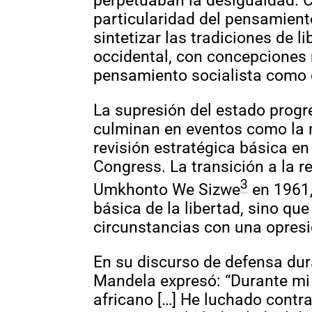
perpetuaban la desigualdad. 
particularidad del pensamien
sintetizar las tradiciones de l
occidental, con concepciones 
pensamiento socialista como de
La supresión del estado progr
culminan en eventos como la m
revisión estratégica básica en
Congress. La transición a la r
3
Umkhonto We Sizwe
en 1961,
básica de la libertad, sino que
circunstancias con una opres
En su discurso de defensa dur
Mandela expresó: “Durante mi 
africano […] He luchado contr