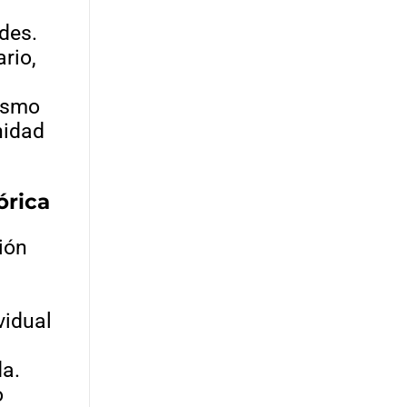
des.
ario,
lismo
nidad
órica
ión
vidual
da.
o