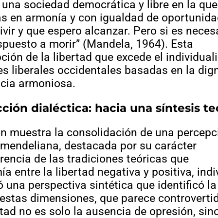
 una sociedad democrática y libre en la que
as en armonía y con igualdad de oportunida
ivir y que espero alcanzar. Pero si es neces
ispuesto a morir” (Mandela, 1964). Esta
ción de la libertad que excede el individua
es liberales occidentales basadas en la dig
ncia armoniosa.
ión dialéctica: hacia una síntesis te
ión muestra la consolidación de una percepc
e mendeliana, destacada por su carácter
erencia de las tradiciones teóricas que
a entre la libertad negativa y positiva, indi
ó una perspectiva sintética que identificó la
 estas dimensiones, que parece controverti
rtad no es solo la ausencia de opresión, sin