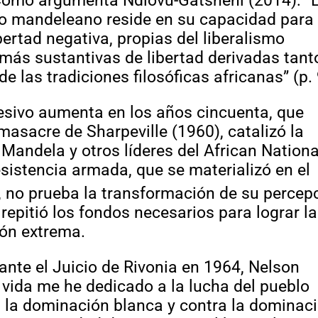
Como argumenta Ndlovu-Gatsheni (2014): “
to mandeleano reside en su capacidad para
ibertad negativa, propias del liberalismo
más sustantivas de libertad derivadas tant
 las tradiciones filosóficas africanas” (p. 
esivo aumenta en los años cincuenta, que
asacre de Sharpeville (1960), catalizó la
 Mandela y otros líderes del African Nationa
esistencia armada, que se materializó en el
 no prueba la transformación de su percep
 repitió los fondos necesarios para lograr l
ión extrema.
ante el Juicio de Rivonia en 1964, Nelson
vida me he dedicado a la lucha del pueblo
a la dominación blanca y contra la dominac