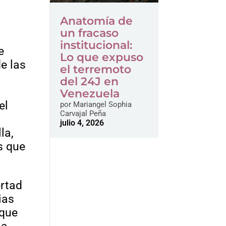
Anatomía de
un fracaso
institucional:
e
Lo que expuso
e las
el terremoto
del 24J en
Venezuela
el
por
Mariangel Sophia
Carvajal Peña
julio 4, 2026
la,
s que
ertad
ias
 que