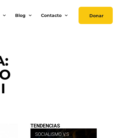
Blog
Contacto
Donar
:
DO
I
TENDENCIAS
SOCIALISMO V.S