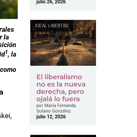
julio 26, 2026
IDEAL LIBERTAD
rales
r la
sición
1
id
, la
d como
El liberalismo
no es la nueva
derecha, pero
a
ojalá lo fuera
por
María Fernanda
Solano González
kei,
julio 12, 2026