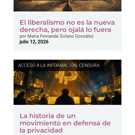
El liberalismo no es la nueva
derecha, pero ojalá lo fuera
por
María Fernanda Solano González
julio 12, 2026
ACCESO A LA INFORMACIÓN
,
CENSURA
La historia de un
movimiento en defensa de
la privacidad