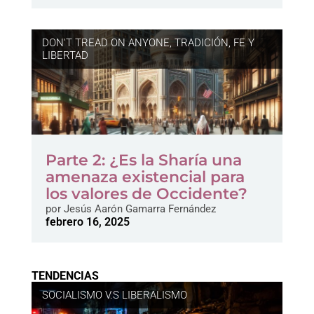
DON'T TREAD ON ANYONE
,
TRADICIÓN, FE Y
LIBERTAD
Parte 2: ¿Es la Sharía una
amenaza existencial para
los valores de Occidente?
por
Jesús Aarón Gamarra Fernández
febrero 16, 2025
TENDENCIAS
SOCIALISMO V.S LIBERALISMO