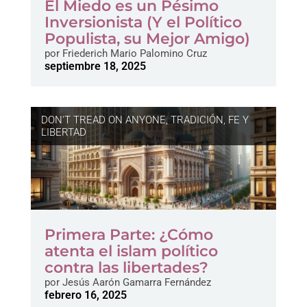
El Miedo es un Pésimo
Inversionista (Y el Político
Populista, su Mejor Amigo)
por
Friederich Mario Palomino Cruz
septiembre 18, 2025
DON'T TREAD ON ANYONE
,
TRADICIÓN, FE Y
LIBERTAD
Primera Parte: ¿Cómo
atenta el islam político
contra las libertades?
por
Jesús Aarón Gamarra Fernández
febrero 16, 2025