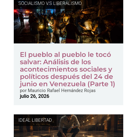
SOCIALISMO V.S LIBERALISMO
El pueblo al pueblo le tocó
salvar: Análisis de los
acontecimientos sociales y
políticos después del 24 de
junio en Venezuela (Parte 1)
por
Mauricio Rafael Hernández Rojas
julio 26, 2026
IDEAL LIBERTAD