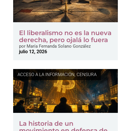
El liberalismo no es la nueva
derecha, pero ojalá lo fuera
por
María Fernanda Solano González
julio 12, 2026
ACCESO A LA INFORMACIÓN
,
CENSURA
La historia de un
movimiento en defensa de