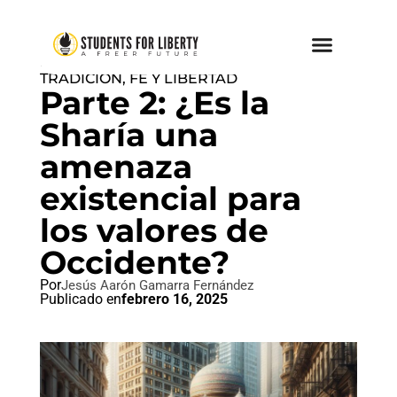
DON'T TREAD ON ANYONE
,
TRADICIÓN, FE Y LIBERTAD
Parte 2: ¿Es la
Sharía una
amenaza
existencial para
los valores de
Occidente?
Por
Jesús Aarón Gamarra Fernández
Publicado en
febrero 16, 2025