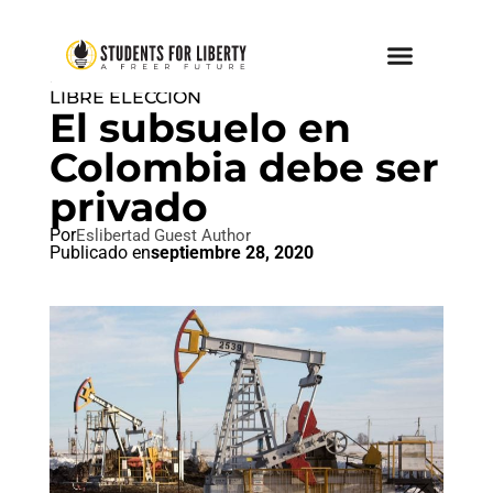
DON'T TREAD ON ANYONE
,
LIBRE ELECCIÓN
El subsuelo en
Colombia debe ser
privado
Por
Eslibertad Guest Author
Publicado en
septiembre 28, 2020