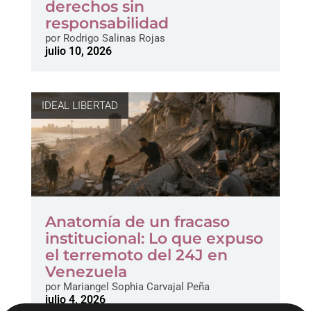
derechos sin
responsabilidad
por
Rodrigo Salinas Rojas
julio 10, 2026
IDEAL LIBERTAD
Anatomía de un fracaso
institucional: Lo que expuso
el terremoto del 24J en
Venezuela
por
Mariangel Sophia Carvajal Peña
julio 4, 2026