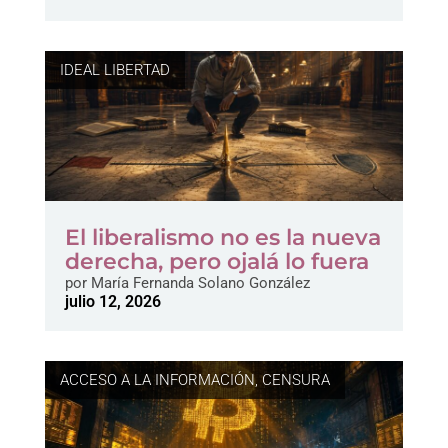
IDEAL LIBERTAD
El liberalismo no es la nueva
derecha, pero ojalá lo fuera
por
María Fernanda Solano González
julio 12, 2026
ACCESO A LA INFORMACIÓN
,
CENSURA