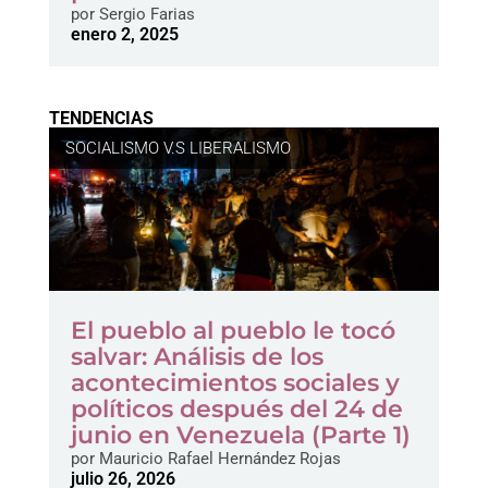
por
Sergio Farias
enero 2, 2025
TENDENCIAS
SOCIALISMO V.S LIBERALISMO
El pueblo al pueblo le tocó
salvar: Análisis de los
acontecimientos sociales y
políticos después del 24 de
junio en Venezuela (Parte 1)
por
Mauricio Rafael Hernández Rojas
julio 26, 2026