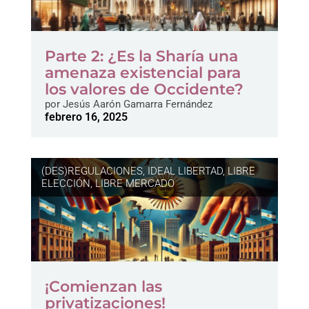
Parte 2: ¿Es la Sharía una
amenaza existencial para
los valores de Occidente?
por
Jesús Aarón Gamarra Fernández
febrero 16, 2025
(DES)REGULACIONES
,
IDEAL LIBERTAD
,
LIBRE
ELECCIÓN
,
LIBRE MERCADO
¡Comienzan las
privatizaciones!