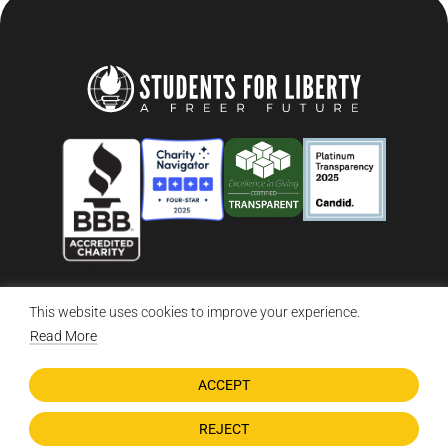
This website uses cookies to improve your experience.
© 2026 Students For Liberty, All Rights Reserved
Privacy Policy
·
Disclaimer
·
Terms & Conditions
·
Contact Us
Read More
ACCEPT
DONATE NOW
REJECT