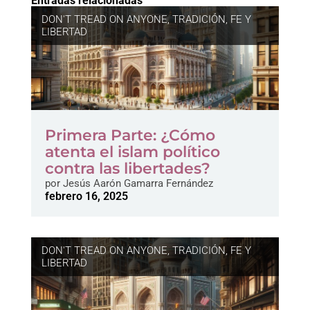
Entradas relacionadas
DON'T TREAD ON ANYONE
,
TRADICIÓN, FE Y
LIBERTAD
Primera Parte: ¿Cómo
atenta el islam político
contra las libertades?
por
Jesús Aarón Gamarra Fernández
febrero 16, 2025
DON'T TREAD ON ANYONE
,
TRADICIÓN, FE Y
LIBERTAD