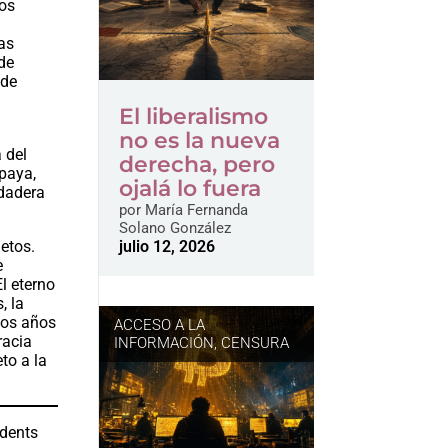
mos
as
 de
 de
El liberalismo
no es la nueva
 del
derecha, pero
ipaya,
ojalá lo fuera
rdadera
por
María Fernanda
Solano González
julio 12, 2026
jetos.
e
l eterno
, la
 los años
ACCESO A LA
racia
INFORMACIÓN
,
CENSURA
to a la
udents