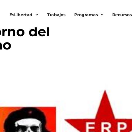
EsLibertad
Trabajos
Programas
Recursos
D ON ANYONE
orno del
mo