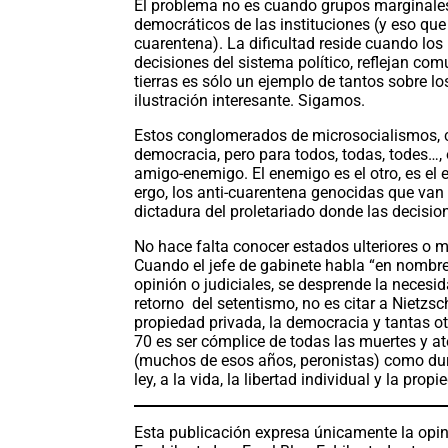
El problema no es cuando grupos marginales
democráticos de las instituciones (y eso que 
cuarentena). La dificultad reside cuando lo
decisiones del sistema político, reflejan com
tierras es sólo un ejemplo de tantos sobre l
ilustración interesante. Sigamos.
Estos conglomerados de microsocialismos, 
democracia, pero para todos, todas, todes…, 
amigo-enemigo. El enemigo es el otro, es el e
ergo, los anti-cuarentena genocidas que va
dictadura del proletariado donde las decisio
No hace falta conocer estados ulteriores o ma
Cuando el jefe de gabinete habla “en nombre
opinión o judiciales, se desprende la necesi
retorno del setentismo, no es citar a Nietzs
propiedad privada, la democracia y tantas otr
70 es ser cómplice de todas las muertes y a
(muchos de esos años, peronistas) como dura
ley, a la vida, la libertad individual y la prop
Esta publicación expresa únicamente la opin