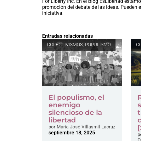
For Liberty Inc. En el Blog EsLibertad estam
promoción del debate de las ideas. Pueden e
iniciativa.
Entradas relacionadas
COLECTIVISMOS
,
POPULISMO
C
El populismo, el
enemigo
silencioso de la
libertad
por
María José Villasmil Lacruz
septiembre 18, 2025
p
O