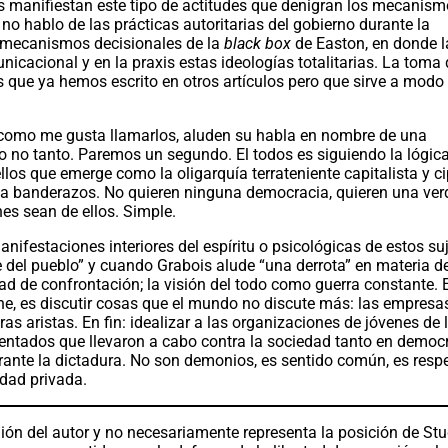
 manifiestan este tipo de actitudes que denigran los mecanis
no hablo de las prácticas autoritarias del gobierno durante la
s mecanismos decisionales de la
black box
de Easton, en donde l
unicacional y en la praxis estas ideologías totalitarias. La toma
os que ya hemos escrito en otros artículos pero que sirve a modo
como me gusta llamarlos, aluden su habla en nombre de una
o no tanto. Paremos un segundo. El todos es siguiendo la lógica
llos que emerge como la oligarquía terrateniente capitalista y c
n a banderazos. No quieren ninguna democracia, quieren una ve
nes sean de ellos. Simple.
nifestaciones interiores del espíritu o psicológicas de estos su
 del pueblo” y cuando Grabois alude “una derrota” en materia d
dad de confrontación; la visión del todo como guerra constante. E
che, es discutir cosas que el mundo no discute más: las empresas
as aristas. En fin: idealizar a las organizaciones de jóvenes de
tentados que llevaron a cabo contra la sociedad tanto en democ
nte la dictadura. No son demonios, es sentido común, es respe
iedad privada.
ión del autor y no necesariamente representa la posición de St