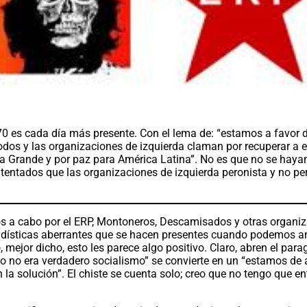
 ‘70 es cada día más presente. Con el lema de: “estamos a favor 
Todos y las organizaciones de izquierda claman por recuperar a 
ria Grande y por paz para América Latina”. No es que no se haya
atentados que las organizaciones de izquierda peronista y no pe
os a cabo por el ERP, Montoneros, Descamisados y otras organi
tadísticas aberrantes que se hacen presentes cuando podemos a
o, mejor dicho, esto les parece algo positivo. Claro, abren el par
“eso no era verdadero socialismo” se convierte en un “estamos de
la solución”. El chiste se cuenta solo; creo que no tengo que en