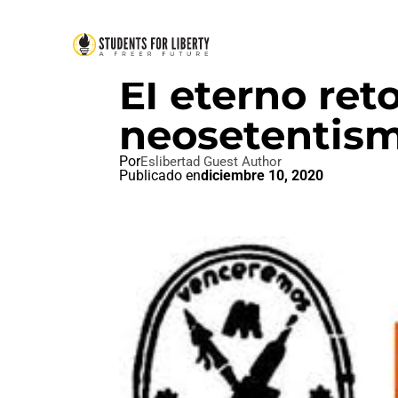
COLECTIVISMOS
,
DON'T TREA
El eterno ret
neosetentis
Por
Eslibertad Guest Author
Publicado en
diciembre 10, 2020