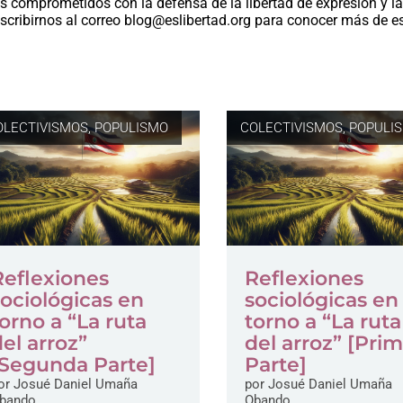
os comprometidos con la defensa de la libertad de expresión y l
scribirnos al correo
blog@eslibertad.org
para conocer más de e
OLECTIVISMOS
,
POPULISMO
COLECTIVISMOS
,
POPULI
Reflexiones
Reflexiones
sociológicas en
sociológicas en
torno a “La ruta
torno a “La ruta
del arroz”
del arroz” [Pri
[Segunda Parte]
Parte]
or
Josué Daniel Umaña
por
Josué Daniel Umaña
bando
Obando