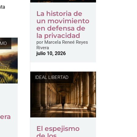
a
sta
La historia de
un movimiento
en defensa de
la privacidad
por
Marcela Reneé Reyes
SMO
Rivera
julio 10, 2026
IDEAL LIBERTAD
mera
El espejismo
de los