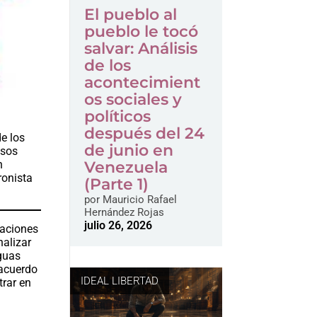
El pueblo al
pueblo le tocó
salvar: Análisis
de los
acontecimient
os sociales y
políticos
después del 24
de los
de junio en
esos
Venezuela
n
ronista
(Parte 1)
por
Mauricio Rafael
Hernández Rojas
julio 26, 2026
zaciones
nalizar
aguas
 acuerdo
IDEAL LIBERTAD
trar en