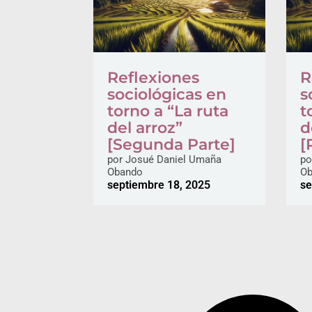
Reflexiones
R
sociológicas en
s
torno a “La ruta
t
del arroz”
d
[Segunda Parte]
[
por
Josué Daniel Umaña
po
Obando
Ob
septiembre 18, 2025
se