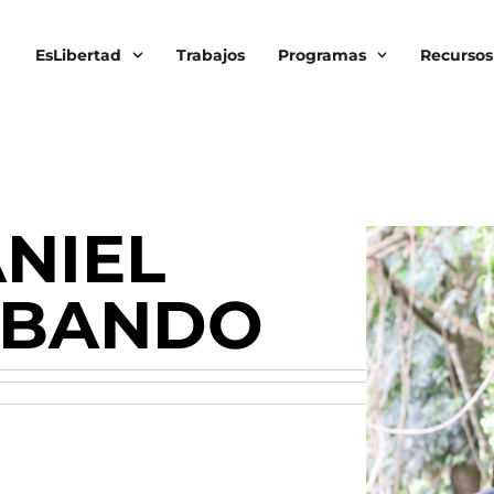
EsLibertad
Trabajos
Programas
Recursos
NIEL
OBANDO