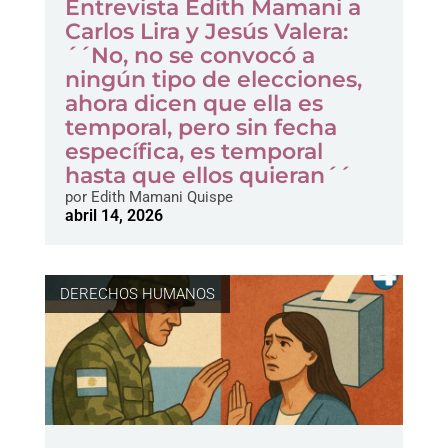
Entrevista Edith Mamani a
Carlos Lira y Jesús Valera:
´´No, no se convocó a
ningún tipo de elecciones,
ahora dicen que ella es
temporal, pero sin fecha
específica, es temporal
hasta que ellos quieran´´
por
Edith Mamani Quispe
abril 14, 2026
DERECHOS HUMANOS