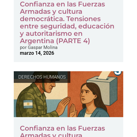
Confianza en las Fuerzas
Armadas y cultura
democrática. Tensiones
entre seguridad, educación
y autoritarismo en
Argentina (PARTE 4)
por
Gaspar Molina
marzo 14, 2026
DERECHOS HUMANOS
Confianza en las Fuerzas
Armadas y cultura