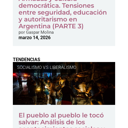
democrática. Tensiones
entre seguridad, educación
y autoritarismo en
Argentina (PARTE 3)
por
Gaspar Molina
marzo 14, 2026
TENDENCIAS
SOCIALISMO V.S LIBERALISMO
El pueblo al pueblo le tocó
salvar: Análisis de los