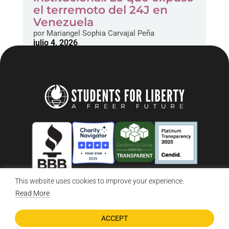
el terremoto del 24J en
Venezuela
por
Mariangel Sophia Carvajal Peña
julio 4, 2026
This website uses cookies to improve your experience.
Read More
© 2026 Students For Liberty, All Rights Reserved
ACCEPT
Privacy Policy
·
Disclaimer
·
Terms & Conditions
·
Contact Us