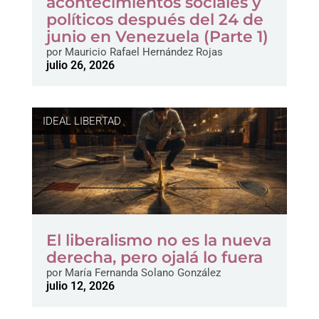
acontecimientos sociales y
políticos después del 24 de
junio en Venezuela (Parte 1)
por
Mauricio Rafael Hernández Rojas
julio 26, 2026
IDEAL LIBERTAD
El liberalismo no es la nueva
derecha, pero ojalá lo fuera
por
María Fernanda Solano González
julio 12, 2026