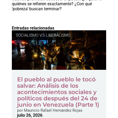
quiénes se refieren exactamente? ¿Con qué
‘pobreza’ buscan terminar?
Entradas relacionadas
SOCIALISMO V.S LIBERALISMO
El pueblo al pueblo le tocó
salvar: Análisis de los
acontecimientos sociales y
políticos después del 24 de
junio en Venezuela (Parte 1)
por
Mauricio Rafael Hernández Rojas
julio 26, 2026