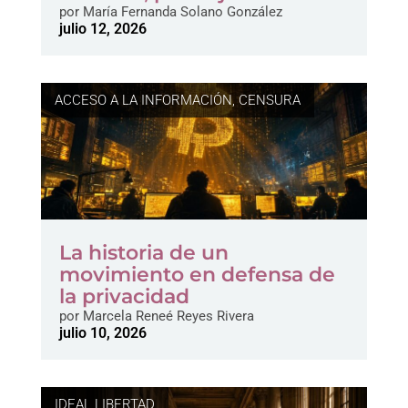
por
María Fernanda Solano González
julio 12, 2026
ACCESO A LA INFORMACIÓN
,
CENSURA
La historia de un
movimiento en defensa de
la privacidad
por
Marcela Reneé Reyes Rivera
julio 10, 2026
IDEAL LIBERTAD