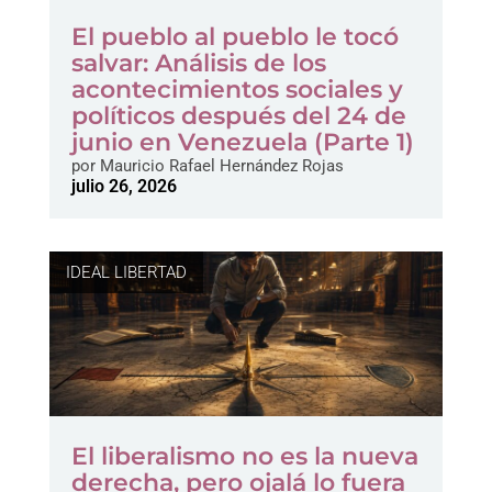
El pueblo al pueblo le tocó
salvar: Análisis de los
acontecimientos sociales y
políticos después del 24 de
junio en Venezuela (Parte 1)
por
Mauricio Rafael Hernández Rojas
julio 26, 2026
IDEAL LIBERTAD
El liberalismo no es la nueva
derecha, pero ojalá lo fuera