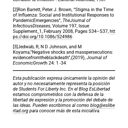
[2]Ron Barrett, Peter J. Brown, “Stigma in the Time
of Influenza: Social and Institutional Responses to
PandemicEmergencies”,
TheJournal of
InfectiousDiseases
, Volume 197, Issue
Supplement_1, February 2008, Pages S34–S37,
htt
ps://doi.org/10.1086/524986
[3]Jedwab, R, N D Johnson, and M
Koyama,“Negative shocks and masspersecutions:
evidencefromtheblackdeath”,(2019),
Journal of
EconomicGrow
th 24: 1 -34
Esta publicación expresa únicamente la opinión del
autor y no necesariamente representa la posición
de Students For Liberty Inc. En el Blog EsLibertad
estamos comprometidos con la defensa de la
libertad de expresión y la promoción del debate de
las ideas. Pueden escribirnos al correo
blog@eslibe
rtad.org
para conocer más de esta iniciativa.