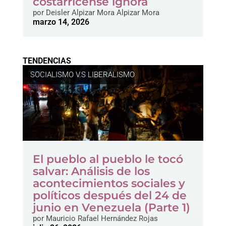
costarricense ignora
por
Deisler Alpizar Mora Alpizar Mora
marzo 14, 2026
TENDENCIAS
SOCIALISMO V.S LIBERALISMO
El pueblo al pueblo le tocó
salvar: Análisis de los
acontecimientos sociales y
políticos después del 24 de
junio en Venezuela (Parte 1)
por
Mauricio Rafael Hernández Rojas