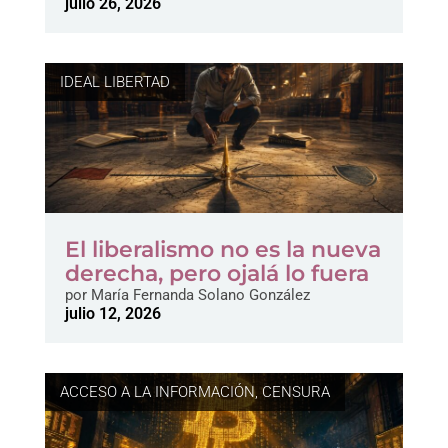
julio 26, 2026
IDEAL LIBERTAD
El liberalismo no es la nueva
derecha, pero ojalá lo fuera
por
María Fernanda Solano González
julio 12, 2026
ACCESO A LA INFORMACIÓN
,
CENSURA