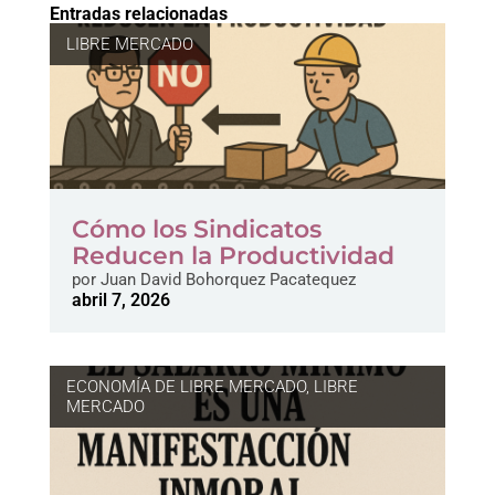
Entradas relacionadas
LIBRE MERCADO
Cómo los Sindicatos
Reducen la Productividad
por
Juan David Bohorquez Pacatequez
abril 7, 2026
ECONOMÍA DE LIBRE MERCADO
,
LIBRE
MERCADO