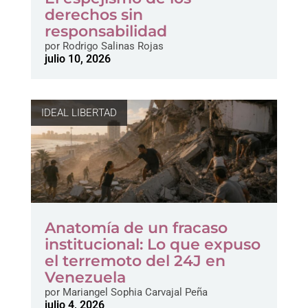
derechos sin
responsabilidad
por
Rodrigo Salinas Rojas
julio 10, 2026
IDEAL LIBERTAD
Anatomía de un fracaso
institucional: Lo que expuso
el terremoto del 24J en
Venezuela
por
Mariangel Sophia Carvajal Peña
julio 4, 2026