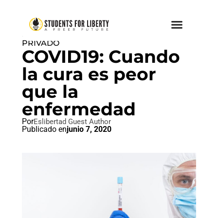
LIBRE MERCADO
,
PÚBLICO VS.
PRIVADO
COVID19: Cuando
la cura es peor
que la
enfermedad
Por
Eslibertad Guest Author
Publicado en
junio 7, 2020