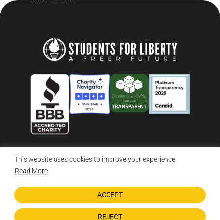
This website uses cookies to improve your experience.
© 2026 Students For Liberty, All Rights Reserved
Privacy Policy
·
Disclaimer
·
Terms & Conditions
·
Contact Us
Read More
ACCEPT
DONATE NOW
REJECT