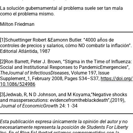
La solución gubernamental al problema suele ser tan mala
como el problema mismo.
Milton Friedman
[1]Schuettinger Robert &Eamonn Butler. “4000 años de
controles de precios y salarios, cómo NO combatir la inflación”.
Editorial Atlántida, 1987
[2]Ron Barrett, Peter J. Brown, “Stigma in the Time of Influenza:
Social and Institutional Responses to PandemicEmergencies”,
TheJournal of InfectiousDiseases
, Volume 197, Issue
Supplement_1, February 2008, Pages S34–S37,
https://doi.org/
10.1086/524986
[3]Jedwab, R, N D Johnson, and M Koyama,“Negative shocks
and masspersecutions: evidencefromtheblackdeath”,(2019),
Journal of EconomicGrow
th 24: 1 -34
Esta publicación expresa únicamente la opinión del autor y no
necesariamente representa la posición de Students For Liberty
Inc. En el Blog EsLibertad estamos comprometidos con la