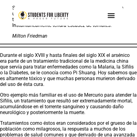
Si usted desea crear una escasez de tomates, emita
una ley por la que los negocios no puedan vender
tomates a más de dos centavos por kilo.
Instantáneamente tendrá escasez de tomates.
Milton Friedman
Durante el siglo XVIII y hasta finales del siglo XIX el arsénico
era parte de un tratamiento tradicional de la medicina china
que servía para tratar enfermedades como la Malaria, la Sífilis
o la Diabetes, se le conocía como Pi Shuang. Hoy sabemos que
es altamente tóxico y que muchas personas murieron derivado
del uso de ésta cura.
Otro ejemplo más familiar es el uso de Mercurio para atender la
Sífilis, un tratamiento que resultó ser extremadamente mortal,
acumulándose en el torrente sanguíneo y causando daño
neurológico y posteriormente la muerte.
Tratamientos como éstos eran considerados por el grueso de la
población como milagrosos, la respuesta a muchos de los
problemas de salud comunes y que derivado de una avanzada