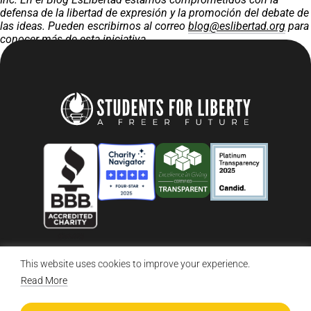
defensa de la libertad de expresión y la promoción del debate de
las ideas. Pueden escribirnos al correo
blog@eslibertad.org
para
conocer más de esta iniciativa.
This website uses cookies to improve your experience.
© 2026 Students For Liberty, All Rights Reserved
Privacy Policy
·
Disclaimer
·
Terms & Conditions
·
Contact Us
Read More