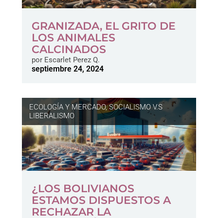
GRANIZADA, EL GRITO DE
LOS ANIMALES
CALCINADOS
por
Escarlet Perez Q.
septiembre 24, 2024
ECOLOGÍA Y MERCADO
,
SOCIALISMO V.S
LIBERALISMO
¿LOS BOLIVIANOS
ESTAMOS DISPUESTOS A
RECHAZAR LA