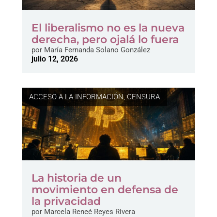
El liberalismo no es la nueva
derecha, pero ojalá lo fuera
por
María Fernanda Solano González
julio 12, 2026
ACCESO A LA INFORMACIÓN
,
CENSURA
La historia de un
movimiento en defensa de
la privacidad
por
Marcela Reneé Reyes Rivera