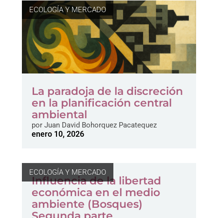
ECOLOGÍA Y MERCADO
La paradoja de la discreción
en la planificación central
ambiental
por
Juan David Bohorquez Pacatequez
enero 10, 2026
ECOLOGÍA Y MERCADO
Influencia de la libertad
económica en el medio
ambiente (Bosques)
Segunda parte