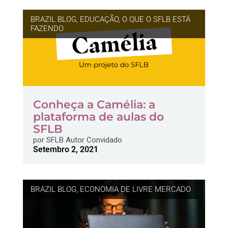
BRAZIL BLOG
,
EDUCAÇÃO
,
O QUE O SFLB ESTÁ
FAZENDO
Conheça a Camélia: a
plataforma de aulas do
SFLB
por
SFLB Autor Convidado
Setembro 2, 2021
BRAZIL BLOG
,
ECONOMIA DE LIVRE MERCADO