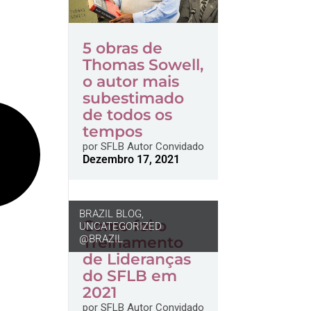
5 obras de
Thomas Sowell,
o autor mais
subestimado
de todos os
tempos
por
SFLB Autor Convidado
Dezembro 17, 2021
BRAZIL BLOG
,
Como foi o
UNCATEGORIZED
@BRAZIL
Treinamento
de Lideranças
do SFLB em
2021
por
SFLB Autor Convidado