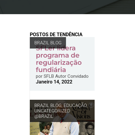
POSTOS DE TENDÊNCIA
BRAZIL BLOG
SFLer lidera
programa de
regularização
fundiária
por
SFLB Autor Convidado
Janeiro 14, 2022
BRAZIL BLOG
,
EDUCAÇÃO
,
UNCATEGORIZED
@BRAZIL