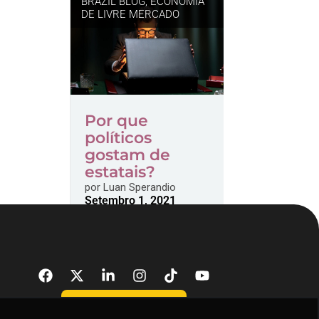
BRAZIL BLOG
,
ECONOMIA
DE LIVRE MERCADO
Por que
políticos
gostam de
estatais?
por
Luan Sperandio
Setembro 1, 2021
DONATE NOW