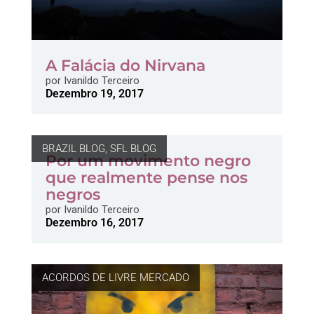
A Falácia do Nirvana
por
Ivanildo Terceiro
Dezembro 19, 2017
BRAZIL BLOG
,
SFL BLOG
Por um movimento negro
que realmente pense nos
negros
por
Ivanildo Terceiro
Dezembro 16, 2017
ACORDOS DE LIVRE MERCADO