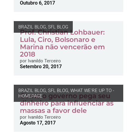
Outubro 6, 2017
BRAZIL BLOG
,
SFL BLOG
Prof. Christian Lohbauer:
Lula, Ciro, Bolsonaro e
Marina não vencerão em
2018
por
Ivanildo Terceiro
Setembro 20, 2017
BRAZIL BLOG
,
SFL BLOG
,
WHAT WE'RE UP TO -
Como o governo pega seu
HOMEPAGE
dinheiro para influenciar as
massas a favor dele
por
Ivanildo Terceiro
Agosto 17, 2017