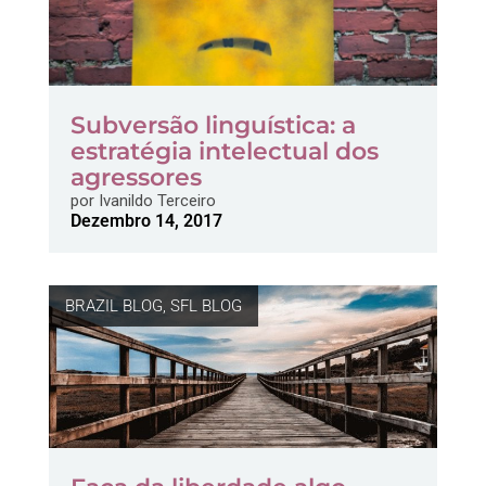
Subversão linguística: a
estratégia intelectual dos
agressores
por
Ivanildo Terceiro
Dezembro 14, 2017
BRAZIL BLOG
,
SFL BLOG