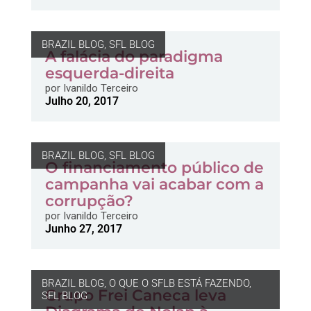
BRAZIL BLOG
,
SFL BLOG
A falácia do paradigma
esquerda-direita
por
Ivanildo Terceiro
Julho 20, 2017
BRAZIL BLOG
,
SFL BLOG
O financiamento público de
campanha vai acabar com a
corrupção?
por
Ivanildo Terceiro
Junho 27, 2017
BRAZIL BLOG
,
O QUE O SFLB ESTÁ FAZENDO
,
Grupo Frei Caneca leva
SFL BLOG