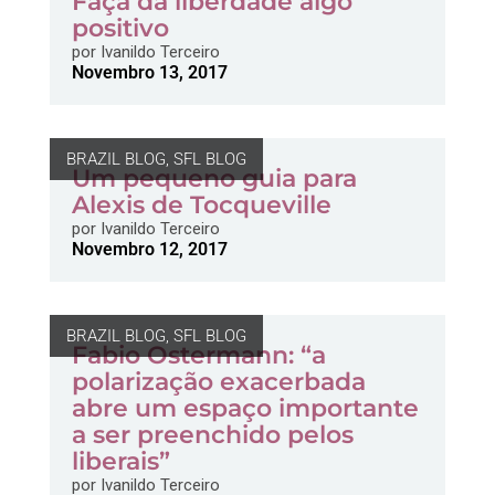
Faça da liberdade algo
positivo
por
Ivanildo Terceiro
Novembro 13, 2017
BRAZIL BLOG
,
SFL BLOG
Um pequeno guia para
Alexis de Tocqueville
por
Ivanildo Terceiro
Novembro 12, 2017
BRAZIL BLOG
,
SFL BLOG
Fabio Ostermann: “a
polarização exacerbada
abre um espaço importante
a ser preenchido pelos
liberais”
por
Ivanildo Terceiro