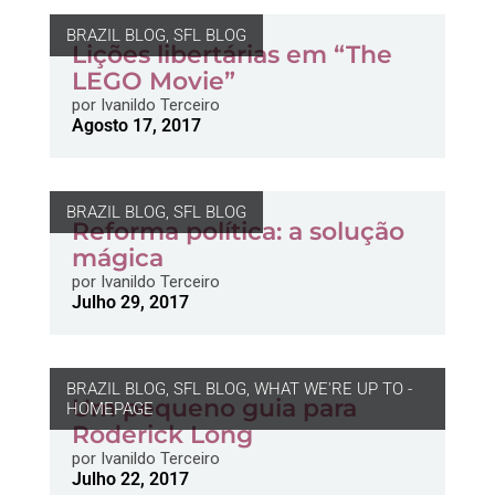
BRAZIL BLOG
,
SFL BLOG
Lições libertárias em “The
LEGO Movie”
por
Ivanildo Terceiro
Agosto 17, 2017
BRAZIL BLOG
,
SFL BLOG
Reforma política: a solução
mágica
por
Ivanildo Terceiro
Julho 29, 2017
BRAZIL BLOG
,
SFL BLOG
,
WHAT WE'RE UP TO -
Um pequeno guia para
HOMEPAGE
Roderick Long
por
Ivanildo Terceiro
Julho 22, 2017