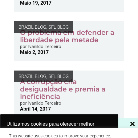
Maio 19, 2017
BRAZIL BLOG
,
SFL BLOG
O problema em defender a
liberdade pela metade
por
Ivanildo Terceiro
Maio 2, 2017
BRAZIL BLOG
,
SFL BLOG
A corrupção cria
desigualdade e premia a
ineficiência
por
Ivanildo Terceiro
Abril 14, 2017
NÃO PERCA NOSSAS NOVIDADES!
Utilizamos cookies para oferecer melhor
experiência, melhorar o desempenho, analisar
BRAZIL BLOG
,
SFL BLOG
Assine a nossa newsletter
This website uses cookies to improve your experience.