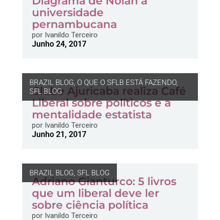
Diagrama de Nolan à
universidade
pernambucana
por
Ivanildo Terceiro
Junho 24, 2017
BRAZIL BLOG
,
O QUE O SFLB ESTÁ FAZENDO
,
Clube Ajuricaba realiza Café
SFL BLOG
Liberal sobre políticos e a
mentalidade estatista
por
Ivanildo Terceiro
Junho 21, 2017
BRAZIL BLOG
,
SFL BLOG
Adriano Gianturco: 5 livros
que um liberal deve ler
sobre ciência política
por
Ivanildo Terceiro