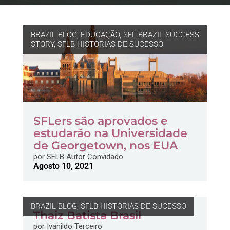
BRAZIL BLOG
,
EDUCAÇÃO
,
SFL BRAZIL SUCCESS
STORY
,
SFLB HISTÓRIAS DE SUCESSO
SFLers são aprovados e
estudarão na Universidade
de Georgetown, nos EUA
por
SFLB Autor Convidado
Agosto 10, 2021
BRAZIL BLOG
,
SFLB HISTÓRIAS DE SUCESSO
Thaiz Batista Brasil
por
Ivanildo Terceiro