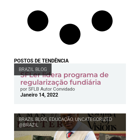
POSTOS DE TENDÊNCIA
BRAZIL BLOG
SFLer lidera programa de
regularização fundiária
por
SFLB Autor Convidado
Janeiro 14, 2022
BRAZIL BLOG
,
EDUCAÇÃO
,
UNCATEGORIZED
@BRAZIL