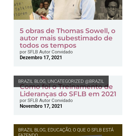
5 obras de Thomas Sowell, o
autor mais subestimado de
todos os tempos
por
SFLB Autor Convidado
Dezembro 17, 2021
BRAZIL BLOG
,
UNCATEGORIZED @BRAZIL
Como foi o Treinamento de
Lideranças do SFLB em 2021
por
SFLB Autor Convidado
Novembro 17, 2021
BRAZIL BLOG
,
EDUCAÇÃO
,
O QUE O SFLB ESTÁ
FAZENDO