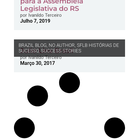
para a Assembleia
Legislativa do RS
por
Ivanildo Terceiro
Julho 7, 2019
BRAZIL BLOG
,
NO AUTHOR
,
SFLB HISTÓRIAS DE
Julio Lins Brasil
SUCESSO
,
SUCCESS STORIES
por
Ivanildo Terceiro
Março 30, 2017