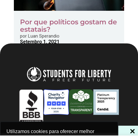
Por que políticos gostam de
estatais?
por
Luan Sperandio
Setembro 1, 2021
NÃO PERCA NOSSAS NOVIDADES!
Utilizamos cookies para oferecer melhor