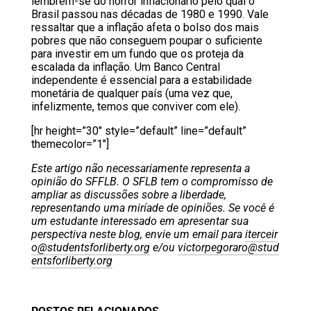
lembrem-se do horror inflacionário pelo qual o
Brasil passou nas décadas de 1980 e 1990. Vale
ressaltar que a inflação afeta o bolso dos mais
pobres que não conseguem poupar o suficiente
para investir em um fundo que os proteja da
escalada da inflação. Um Banco Central
independente é essencial para a estabilidade
monetária de qualquer país (uma vez que,
infelizmente, temos que conviver com ele).
[hr height=”30″ style=”default” line=”default”
themecolor=”1″]
Este artigo não necessariamente representa a
opinião do SFFLB. O SFLB tem o compromisso de
ampliar as discussões sobre a liberdade,
representando uma miríade de opiniões. Se você é
um estudante interessado em apresentar sua
perspectiva neste blog, envie um email para
iterceir
o@studentsforliberty.org
e/ou
victorpegoraro@stud
entsforliberty.org