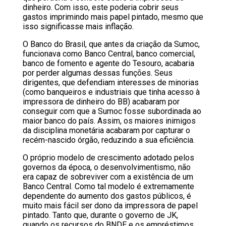
dinheiro. Com isso, este poderia cobrir seus
gastos imprimindo mais papel pintado, mesmo que
isso significasse mais inflação.
O Banco do Brasil, que antes da criação da Sumoc,
funcionava como Banco Central, banco comercial,
banco de fomento e agente do Tesouro, acabaria
por perder algumas dessas funções. Seus
dirigentes, que defendiam interesses de minorias
(como banqueiros e industriais que tinha acesso à
impressora de dinheiro do BB) acabaram por
conseguir com que a Sumoc fosse subordinada ao
maior banco do país. Assim, os maiores inimigos
da disciplina monetária acabaram por capturar o
recém-nascido órgão, reduzindo a sua eficiência.
O próprio modelo de crescimento adotado pelos
governos da época, o desenvolvimentismo, não
era capaz de sobreviver com a existência de um
Banco Central. Como tal modelo é extremamente
dependente do aumento dos gastos públicos, é
muito mais fácil ser dono da impressora de papel
pintado. Tanto que, durante o governo de JK,
quando os recursos do BNDE e os empréstimos