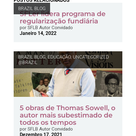
POSTOS RELACIONADOS
BRAZIL BLOG
SFLer lidera programa de
regularização fundiária
por
SFLB Autor Convidado
Janeiro 14, 2022
BRAZIL BLOG
,
EDUCAÇÃO
,
UNCATEGORIZED
@BRAZIL
5 obras de Thomas Sowell, o
autor mais subestimado de
todos os tempos
por
SFLB Autor Convidado
Dezembro 17, 2021