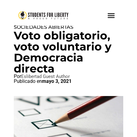
PAZ AMOR Y LIBERTAD
,
SOCIEDADES ABIERTAS
Voto obligatorio,
voto voluntario y
Democracia
directa
Por
Eslibertad Guest Author
Publicado en
mayo 3, 2021