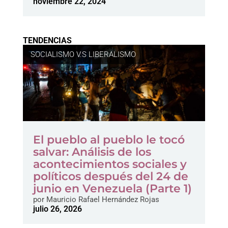
noviembre 22, 2024
TENDENCIAS
SOCIALISMO V.S LIBERALISMO
El pueblo al pueblo le tocó
salvar: Análisis de los
acontecimientos sociales y
políticos después del 24 de
junio en Venezuela (Parte 1)
por
Mauricio Rafael Hernández Rojas
julio 26, 2026