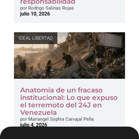
responsabilidad
por
Rodrigo Salinas Rojas
julio 10, 2026
IDEAL LIBERTAD
Anatomía de un fracaso
institucional: Lo que expuso
el terremoto del 24J en
Venezuela
por
Mariangel Sophia Carvajal Peña
julio 4, 2026