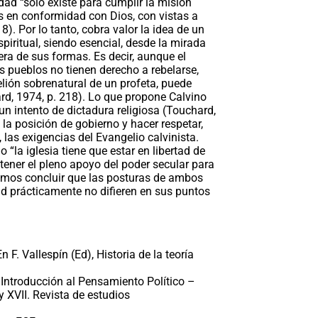
ad “solo existe para cumplir la misión
res en conformidad con Dios, con vistas a
18). Por lo tanto, cobra valor la idea de un
espiritual, siendo esencial, desde la mirada
era de sus formas. Es decir, aunque el
s pueblos no tienen derecho a rebelarse,
elión sobrenatural de un profeta, puede
ard, 1974, p. 218). Lo que propone Calvino
un intento de dictadura religiosa (Touchard,
n la posición de gobierno y hacer respetar,
, las exigencias del Evangelio calvinista.
“la iglesia tiene que estar en libertad de
 tener el pleno apoyo del poder secular para
emos concluir que las posturas de ambos
dad prácticamente no difieren en sus puntos
 F. Vallespín (Ed), Historia de la teoría
a Introducción al Pensamiento Político –
y XVII. Revista de estudios