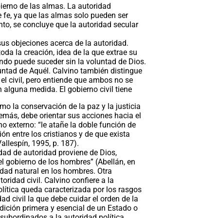
obierno de las almas. La autoridad
 fe, ya que las almas solo pueden ser
nto, se concluye que la autoridad secular
sus objeciones acerca de la autoridad.
toda la creación, idea de la que extrae su
undo puede suceder sin la voluntad de Dios.
luntad de Aquél. Calvino también distingue
y el civil, pero entiende que ambos no se
alguna medida. El gobierno civil tiene
omo la conservación de la paz y la justicia
demás, debe orientar sus acciones hacia el
o externo: “le atañe la doble función de
ón entre los cristianos y de que exista
llespín, 1995, p. 187).
idad de autoridad proviene de Dios,
el gobierno de los hombres” (Abellán, en
sidad natural en los hombres. Otra
toridad civil. Calvino confiere a la
lítica queda caracterizada por los rasgos
dad civil la que debe cuidar el orden de la
ndición primera y esencial de un Estado o
subordinados a la autoridad política.