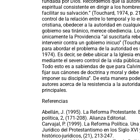
fundada por Dios. Recordemos que la autorid
espiritual consistente en dirigir a los homb
facilitar su salvación.” (Touchard, 1974, p. 2
control de la relación entre lo temporal y lo 
cristiana, obedecer a la autoridad en cualqui
gobierno sea tiránico, merece obediencia. Lo
únicamente la Providencia “al suscitarla reb
intervenir contra un gobierno inicuo” (Touch
para abordar el problema de la autoridad es 
1974). Es decir, se debe ubicar a la Iglesia e
mediante el severo control de la vida pública
Todo esto es a sabiendas de que para Calvino 
fijar sus cánones de doctrina y moral y debe
imponer su disciplina”. De esta manera pod
autores acerca de la resistencia a la autori
principales.
Referencias
Abellán, J. (1995). La Reforma Protestante. En
política, 2,​ (171-208). Alianza Editorial.
Carvajal, P. (1999). La Reforma Política. Un
Jurídico del Protestantismo en los Siglo XVI 
histórico-jurídicos, (21), 213-247.