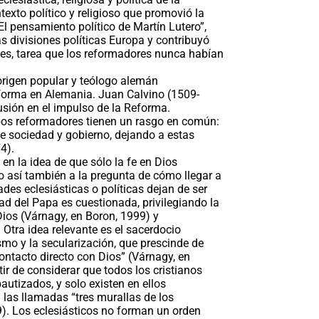
exto político y religioso que promovió la
El pensamiento político de Martín Lutero”,
s divisiones políticas Europa y contribuyó
ales, tarea que los reformadores nunca habían
origen popular y teólogo alemán
Reforma en Alemania. Juan Calvino (1509-
usión en el impulso de la Reforma.
bos reformadores tienen un rasgo en común:
e sociedad y gobierno, dejando a estas
4).
e en la idea de que sólo la fe en Dios
o así también a la pregunta de cómo llegar a
des eclesiásticas o políticas dejan de ser
dad del Papa es cuestionada, privilegiando la
ios (Várnagy, en Boron, 1999) y
. Otra idea relevante es el sacerdocio
ismo y la secularización, que prescinde de
contacto directo con Dios” (Várnagy, en
tir de considerar que todos los cristianos
utizados, y solo existen en ellos
 las llamadas “tres murallas de los
9). Los eclesiásticos no forman un orden