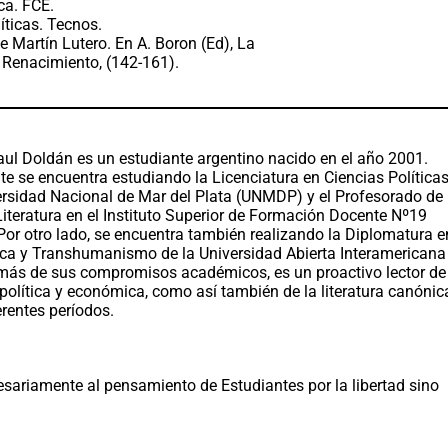
ica. FCE.
líticas. Tecnos.
e Martín Lutero. En A. Boron (Ed), La
al Renacimiento, (142-161).
aul Doldán es un estudiante argentino nacido en el año 2001.
e se encuentra estudiando la Licenciatura en Ciencias Política
ersidad Nacional de Mar del Plata (UNMDP) y el Profesorado de
iteratura en el Instituto Superior de Formación Docente Nº19
Por otro lado, se encuentra también realizando la Diplomatura e
ica y Transhumanismo de la Universidad Abierta Interamericana
más de sus compromisos académicos, es un proactivo lector de
a política y económica, como así también de la literatura canónic
erentes períodos.
sariamente al pensamiento de Estudiantes por la libertad sino