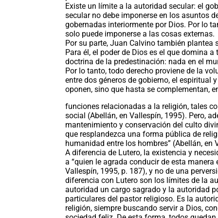
Existe un límite a la autoridad secular: el g
secular no debe imponerse en los asuntos de
gobernadas interiormente por Dios. Por lo ta
solo puede imponerse a las cosas externas.
Por su parte, Juan Calvino también plantea 
Para él, el poder de Dios es el que domina a 
doctrina de la predestinación: nada en el m
Por lo tanto, todo derecho proviene de la vo
entre dos géneros de gobierno, el espiritual 
oponen, sino que hasta se complementan, en 
funciones relacionadas a la religión, tales c
social (Abellán, en Vallespín, 1995). Pero, a
mantenimiento y conservación del culto divin
que resplandezca una forma pública de religi
humanidad entre los hombres” (Abellán, en Va
A diferencia de Lutero, la existencia y neces
a “quien le agrada conducir de esta manera 
Vallespín, 1995, p. 187), y no de una perver
diferencia con Lutero son los límites de la au
autoridad un cargo sagrado y la autoridad po
particulares del pastor religioso. Es la autori
religión, siempre buscando servir a Dios, co
sociedad feliz. De esta forma, todos quedan 