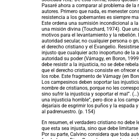
Pasaré ahora a comparar al problema de la r
autores. Primero que nada, es menester con
resistencia a los gobernantes es siempre m
Este ordena una sumisión incondicional a la
una misión divina (Touchard, 1974). Que una
motivos para el levantamiento y la rebelión.
autoridad secular, no cualquier persona o gr
el derecho cristiano y el Evangelio. Resistir
injusto que cualquier acto inoportuno de la a
autoridad su poder (Várnagy, en Boron, 1999
debe resistir a la injusticia, no se debe reb
que el derecho cristiano consiste en ofrecer 
los robe. Este fragmento de Várnagy (en Boro
Los campesinos deben soportar las injustici
nombre de cristianos, porque no les correspo
sino sufrir la injusticia y soportar el mal”. (
una injusticia horrible”, pero dice a los camp
dejaríais de esgrimir los puños y la espada y
al padrenuestro. (p. 154)
En resumen, el verdadero cristiano no debe l
que esta sea injusta, sino que debe limitarse 
Por su parte, Calvino considera que toda au