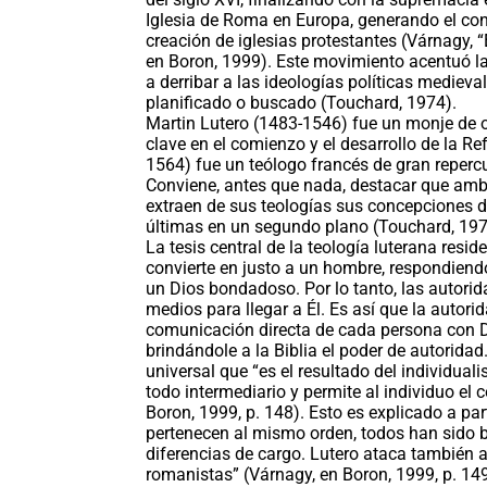
Iglesia de Roma en Europa, generando el cont
creación de iglesias protestantes (Várnagy, “
en Boron, 1999). Este movimiento acentuó la
a derribar a las ideologías políticas mediev
planificado o buscado (Touchard, 1974).
Martin Lutero (1483-1546) fue un monje de 
clave en el comienzo y el desarrollo de la 
1564) fue un teólogo francés de gran reperc
Conviene, antes que nada, destacar que am
extraen de sus teologías sus concepciones d
últimas en un segundo plano (Touchard, 197
La tesis central de la teología luterana resid
convierte en justo a un hombre, respondiend
un Dios bondadoso. Por lo tanto, las autorida
medios para llegar a Él. Es así que la autori
comunicación directa de cada persona con D
brindándole a la Biblia el poder de autoridad
universal que “es el resultado del individual
todo intermediario y permite al individuo el 
Boron, 1999, p. 148). Esto es explicado a par
pertenecen al mismo orden, todos han sido ba
diferencias de cargo. Lutero ataca también a
romanistas” (Várnagy, en Boron, 1999, p. 14