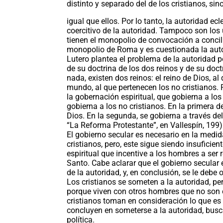
distinto y separado del de los cristianos, si
igual que ellos. Por lo tanto, la autoridad e
coercitivo de la autoridad. Tampoco son los ú
tienen el monopolio de convocación a concil
monopolio de Roma y es cuestionada la auto
Lutero plantea el problema de la autoridad po
de su doctrina de los dos reinos y de su doc
nada, existen dos reinos: el reino de Dios, al 
mundo, al que pertenecen los no cristianos. 
la gobernación espiritual, que gobierna a los
gobierna a los no cristianos. En la primera de
Dios. En la segunda, se gobierna a través del
“La Reforma Protestante”, en Vallespín, 199)
El gobierno secular es necesario en la medi
cristianos, pero, este sigue siendo insuficien
espiritual que incentive a los hombres a ser 
Santo. Cabe aclarar que el gobierno secular e
de la autoridad, y, en conclusión, se le debe
Los cristianos se someten a la autoridad, per
porque viven con otros hombres que no son cri
cristianos toman en consideración lo que es
concluyen en someterse a la autoridad, bus
política.