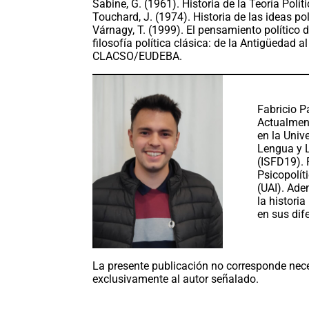
Sabine, G. (1961). Historia de la Teoría Polít
Touchard, J. (1974). Historia de las ideas po
Várnagy, T. (1999). El pensamiento político d
filosofía política clásica: de la Antigüedad 
CLACSO/EUDEBA.
Fabricio P
Actualment
en la Univ
Lengua y L
(ISFD19). 
Psicopolít
(UAI). Ade
la histori
en sus dif
La presente publicación no corresponde nece
exclusivamente al autor señalado.