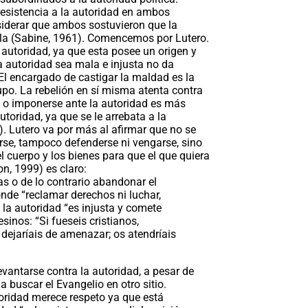
esistencia a la autoridad en ambos
siderar que ambos sostuvieron que la
ala (Sabine, 1961). Comencemos por Lutero.
 autoridad, ya que esta posee un origen y
 autoridad sea mala e injusta no da
 El encargado de castigar la maldad es la
upo. La rebelión en sí misma atenta contra
se o imponerse ante la autoridad es más
utoridad, ya que se le arrebata a la
). Lutero va por más al afirmar que no se
elarse, tampoco defenderse ni vengarse, sino
el cuerpo y los bienes para que el que quiera
n, 1999) es claro:
as o de lo contrario abandonar el
nde “reclamar derechos ni luchar,
…) la autoridad “es injusta y comete
esinos: “Si fueseis cristianos,
 dejaríais de amenazar; os atendríais
evantarse contra la autoridad, a pesar de
a buscar el Evangelio en otro sitio.
toridad merece respeto ya que está