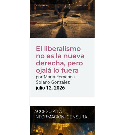
El liberalismo
no es la nueva
derecha, pero
ojalá lo fuera
por
María Fernanda
Solano González
julio 12, 2026
ACCESO A LA
INFORMACIÓN
,
CENSURA