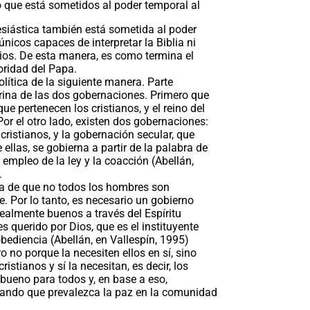
no que está sometidos al poder temporal al
clesiástica también está sometida al poder
nicos capaces de interpretar la Biblia ni
ios. De esta manera, es como termina el
ridad del Papa.
lítica de la siguiente manera. Parte
trina de las dos gobernaciones. Primero que
que pertenecen los cristianos, y el reino del
Por el otro lado, existen dos gobernaciones:
 cristianos, y la gobernación secular, que
 ellas, se gobierna a partir de la palabra de
 empleo de la ley y la coacción (Abellán,
.
da de que no todos los hombres son
te. Por lo tanto, es necesario un gobierno
realmente buenos a través del Espíritu
s querido por Dios, que es el instituyente
 obediencia (Abellán, en Vallespín, 1995)
o no porque la necesiten ellos en sí, sino
stianos y sí la necesitan, es decir, los
 bueno para todos y, en base a eso,
cando que prevalezca la paz en la comunidad