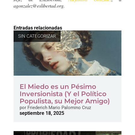
agonzalez@eslibertad.org
.
Entradas relacionadas
SIN CATEGORIZAR
El Miedo es un Pésimo
Inversionista (Y el Político
Populista, su Mejor Amigo)
por
Friederich Mario Palomino Cruz
septiembre 18, 2025