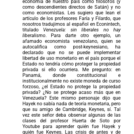
economía de nuestro país como filósofos (y
como descendientes directos de Satán) y no
como economistas. Les sugiero que lean el
artículo de los profesores Faría y Filardo, que
nosotros tradujimos al español en Econintech,
titulado
Venezuela: sin liberales no hay
liberalismo
. Para darte otro ejemplo, un
afamado economista venezolano, quien se
autocalifica como post-keynesiano, ha
declarado que no se puede implementar
libertad de uso monetario en el país porque el
Estado no tendría cómo proteger la propiedad
privada si ello ocurriera. Me pregunto: en
Panamá, donde constitucional e
institucionalmente no existe moneda de curso
forzoso, ¿el Estado no protege la propiedad
privada? ¿No se protege acaso más que en
Venezuela? Este mismo personaje dijo que
Hayek no sabía nada de teoría monetaria, pero
que su amigo de Cambridge, Keynes, sí. Tal
vez este señor deba observar algunas de las
clases del profesor Huerta de Soto por
Youtube para aprender quién fue Hayek y
quién fue Keynes. Las crisis de antes y de