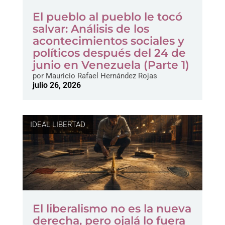
El pueblo al pueblo le tocó
salvar: Análisis de los
acontecimientos sociales y
políticos después del 24 de
junio en Venezuela (Parte 1)
por
Mauricio Rafael Hernández Rojas
julio 26, 2026
IDEAL LIBERTAD
El liberalismo no es la nueva
derecha, pero ojalá lo fuera