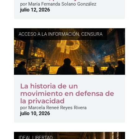
por
María Fernanda Solano González
julio 12, 2026
ACCESO A LA INFORMACIÓN
,
CENSURA
La historia de un
movimiento en defensa de
la privacidad
por
Marcela Reneé Reyes Rivera
julio 10, 2026
IDEAL LIBERTAD