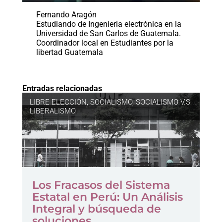
Fernando Aragón
Estudiando de Ingenieria electrónica en la
Universidad de San Carlos de Guatemala.
Coordinador local en Estudiantes por la
libertad Guatemala
Entradas relacionadas
LIBRE ELECCIÓN
,
SOCIALISMO
,
SOCIALISMO V.S
LIBERALISMO
Los Fracasos del Sistema
Estatal en Perú: Un Análisis
Integral y búsqueda de
soluciones