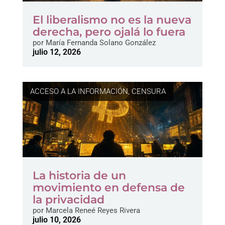
El liberalismo no es la nueva
derecha, pero ojalá lo fuera
por
María Fernanda Solano González
julio 12, 2026
ACCESO A LA INFORMACIÓN
,
CENSURA
La historia de un
movimiento en defensa de
la privacidad
por
Marcela Reneé Reyes Rivera
julio 10, 2026