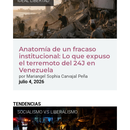
IDEAL LIBERTAD
Anatomía de un fracaso
institucional: Lo que expuso
el terremoto del 24J en
Venezuela
por
Mariangel Sophia Carvajal Peña
julio 4, 2026
TENDENCIAS
SOCIALISMO V.S LIBERALISMO