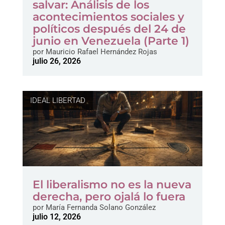
salvar: Análisis de los
acontecimientos sociales y
políticos después del 24 de
junio en Venezuela (Parte 1)
por
Mauricio Rafael Hernández Rojas
julio 26, 2026
IDEAL LIBERTAD
El liberalismo no es la nueva
derecha, pero ojalá lo fuera
por
María Fernanda Solano González
julio 12, 2026