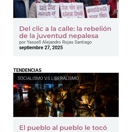
Del clic a la calle: la rebelión
de la juventud nepalesa
por
Yassell Alejandro Rojas Santiago
septiembre 27, 2025
TENDENCIAS
SOCIALISMO V.S LIBERALISMO
El pueblo al pueblo le tocó