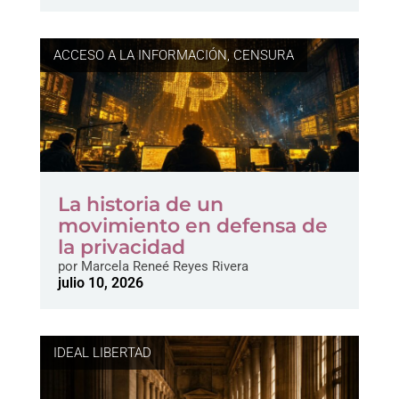
ACCESO A LA INFORMACIÓN
,
CENSURA
La historia de un
movimiento en defensa de
la privacidad
por
Marcela Reneé Reyes Rivera
julio 10, 2026
IDEAL LIBERTAD