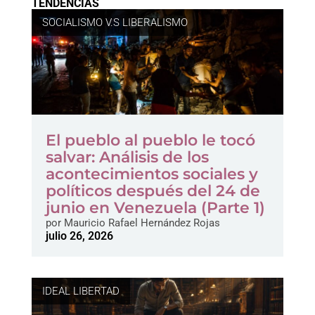
TENDENCIAS
SOCIALISMO V.S LIBERALISMO
El pueblo al pueblo le tocó
salvar: Análisis de los
acontecimientos sociales y
políticos después del 24 de
junio en Venezuela (Parte 1)
por
Mauricio Rafael Hernández Rojas
julio 26, 2026
IDEAL LIBERTAD