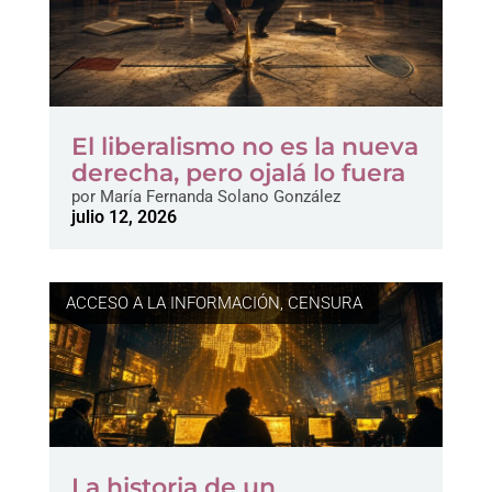
El liberalismo no es la nueva
derecha, pero ojalá lo fuera
por
María Fernanda Solano González
julio 12, 2026
ACCESO A LA INFORMACIÓN
,
CENSURA
La historia de un