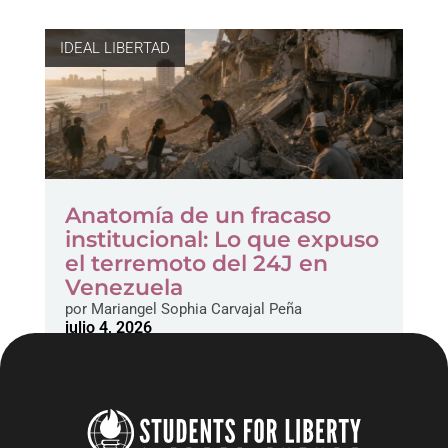
IDEAL LIBERTAD
Anatomía de un fracaso
institucional: Lo que expuso
el terremoto del 24J en
Venezuela
por
Mariangel Sophia Carvajal Peña
julio 4, 2026