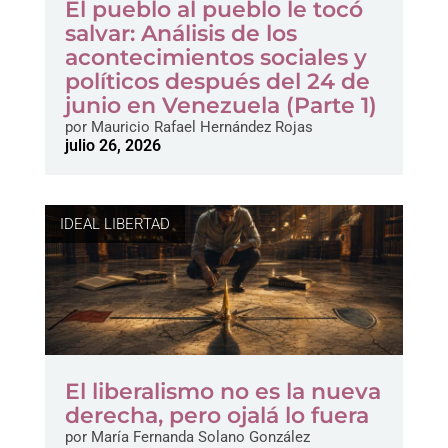
El pueblo al pueblo le tocó
salvar: Análisis de los
acontecimientos sociales y
políticos después del 24 de
junio en Venezuela (Parte 1)
por
Mauricio Rafael Hernández Rojas
julio 26, 2026
IDEAL LIBERTAD
El liberalismo no es la nueva
derecha, pero ojalá lo fuera
por
María Fernanda Solano González