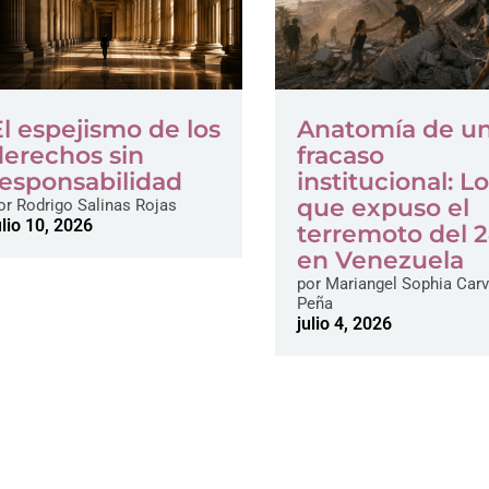
El espejismo de los
Anatomía de u
derechos sin
fracaso
responsabilidad
institucional: L
que expuso el
or
Rodrigo Salinas Rojas
ulio 10, 2026
terremoto del 
en Venezuela
por
Mariangel Sophia Carv
Peña
julio 4, 2026