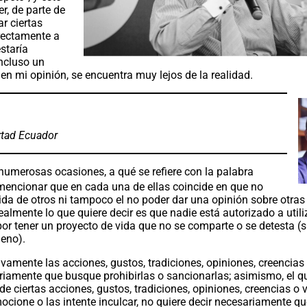
r, de parte de
ar ciertas
irectamente a
staría
incluso un
 en mi opinión, se encuentra muy lejos de la realidad.
rtad Ecuador
numerosas ocasiones, a qué se refiere con la palabra
 mencionar que en cada una de ellas coincide en que no
vida de otros ni tampoco el no poder dar una opinión sobre otras
ealmente lo que quiere decir es que nadie está autorizado a utili
or tener un proyecto de vida que no se comparte o se detesta (
jeno).
ivamente las acciones, gustos, tradiciones, opiniones, creencias
ariamente que busque prohibirlas o sancionarlas; asimismo, el q
e ciertas acciones, gustos, tradiciones, opiniones, creencias o 
ocione o las intente inculcar, no quiere decir necesariamente q