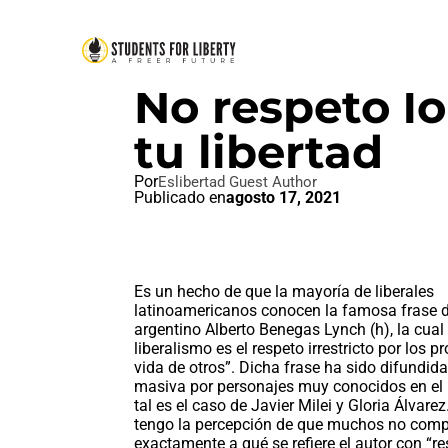
IDEAL LIBERTAD
,
PAZ AMOR Y
No respeto lo
tu libertad
Por
Eslibertad Guest Author
Publicado en
agosto 17, 2021
Es un hecho de que la mayoría de liberales
latinoamericanos conocen la famosa frase 
argentino Alberto Benegas Lynch (h), la cual d
liberalismo es el respeto irrestricto por los p
vida de otros”. Dicha frase ha sido difundid
masiva por personajes muy conocidos en el 
tal es el caso de Javier Milei y Gloria Álvare
tengo la percepción de que muchos no com
exactamente a qué se refiere el autor con “re