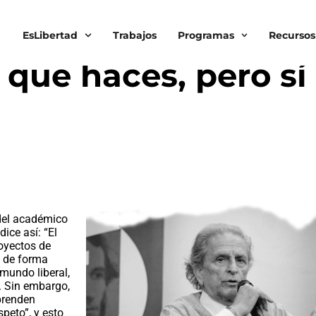
EsLibertad
Trabajos
Programas
Recursos
 LIBERTAD
 que haces, pero sí
del académico
ice así: “El
royectos de
a de forma
mundo liberal,
z. Sin embargo,
prenden
speto”, y esto