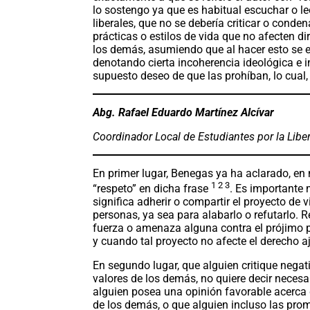
lo sostengo ya que es habitual escuchar o lee
liberales, que no se debería criticar o conden
prácticas o estilos de vida que no afecten d
los demás, asumiendo que al hacer esto se e
denotando cierta incoherencia ideológica e 
supuesto deseo de que las prohíban, lo cual,
Abg. Rafael Eduardo Martínez Alcívar
Coordinador Local de Estudiantes por la Libe
En primer lugar, Benegas ya ha aclarado, en 
1 2 3
“respeto” en dicha frase
. Es importante
significa adherir o compartir el proyecto de 
personas, ya sea para alabarlo o refutarlo. R
fuerza o amenaza alguna contra el prójimo p
y cuando tal proyecto no afecte el derecho a
En segundo lugar, que alguien critique negat
valores de los demás, no quiere decir neces
alguien posea una opinión favorable acerca d
de los demás, o que alguien incluso las prom