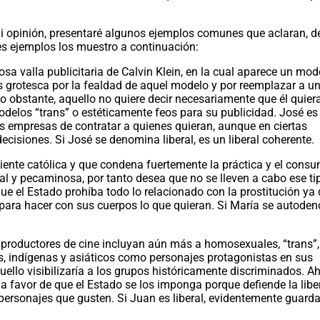
mi opinión, presentaré algunos ejemplos comunes que aclaran, d
es ejemplos los muestro a continuación:
sa valla publicitaria de Calvin Klein, en la cual aparece un mod
es grotesca por la fealdad de aquel modelo y por reemplazar a u
 obstante, aquello no quiere decir necesariamente que él quier
odelos “trans” o estéticamente feos para su publicidad. José es
as empresas de contratar a quienes quieran, aunque en ciertas
cisiones. Si José se denomina liberal, es un liberal coherente.
iente católica y que condena fuertemente la práctica y el consu
ral y pecaminosa, por tanto desea que no se lleven a cabo ese ti
que el Estado prohíba todo lo relacionado con la prostitución ya
os para hacer con sus cuerpos lo que quieran. Si María se autode
productores de cine incluyan aún más a homosexuales, “trans”,
s, indígenas y asiáticos como personajes protagonistas en sus
ello visibilizaría a los grupos históricamente discriminados. A
 a favor de que el Estado se los imponga porque defiende la libe
 personajes que gusten. Si Juan es liberal, evidentemente guard