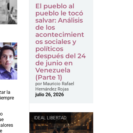
El pueblo al
pueblo le tocó
salvar: Análisis
de los
acontecimient
os sociales y
políticos
después del 24
de junio en
Venezuela
(Parte 1)
por
Mauricio Rafael
Hernández Rojas
zar la
julio 26, 2026
siempre
 o
IDEAL LIBERTAD
ue
valores
ue