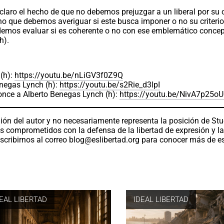
claro el hecho de que no debemos prejuzgar a un liberal por su 
no que debemos averiguar si este busca imponer o no su criterio
odemos evaluar si es coherente o no con ese emblemático conce
(h).
(h):
https://youtu.be/nLiGV3f0Z9Q
enegas Lynch (h):
https://youtu.be/s2Rie_d3lpI
once a Alberto Benegas Lynch (h):
https://youtu.be/NivA7p25o
ión del autor y no necesariamente representa la posición de St
os comprometidos con la defensa de la libertad de expresión y l
scribirnos al correo
blog@eslibertad.org
para conocer más de e
DEAL LIBERTAD
IDEAL LIBERTAD