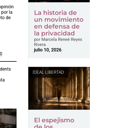
opinión
La historia de
 por la
pto de
un movimiento
en defensa de
la privacidad
por
Marcela Reneé Reyes
Rivera
julio 10, 2026
U0
udents
IDEAL LIBERTAD
a
sta
El espejismo
de los