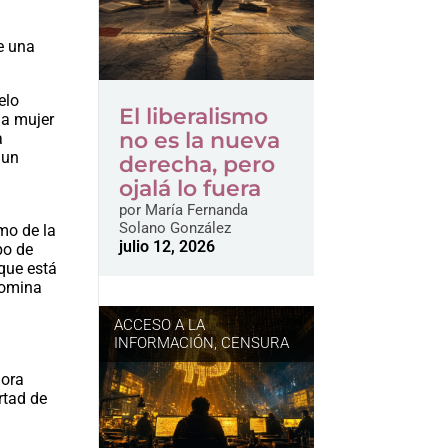
e una
elo
El liberalismo
na mujer
no es la nueva
a
 un
derecha, pero
ojalá lo fuera
por
María Fernanda
Solano González
mo de la
julio 12, 2026
po de
 que está
nomina
ACCESO A LA
INFORMACIÓN
,
CENSURA
hora
rtad de
a