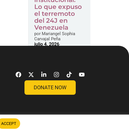
Lo que expuso
el terremoto
del 24J en
Venezuela
por
Mariangel Sophia
Carvajal Peña
julio 4, 2026
DONATE NOW
ACCEPT