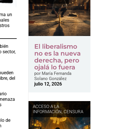
toma un
nales
stros
El liberalismo
mbién
 sector,
no es la nueva
derecha, pero
ojalá lo fuera
 pueden
por
María Fernanda
bre, del
Solano González
julio 12, 2026
ario
amenaza
s
ACCESO A LA
.
INFORMACIÓN
,
CENSURA
ulo de
n