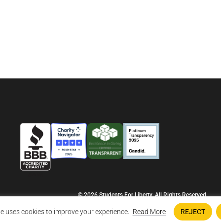
© 2026 Students For Liberty, All Rights Reserved
Privacy Policy
·
Disclaimer
·
Terms & Conditions
·
Contact Us
e uses cookies to improve your experience.
Read More
REJECT