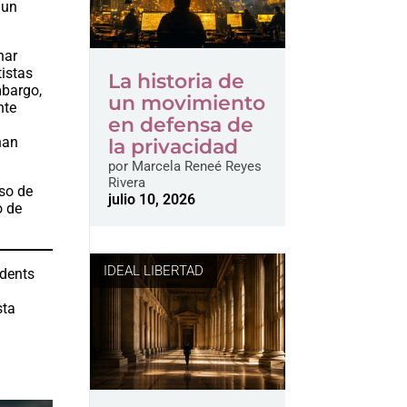
 un
nar
tistas
La historia de
mbargo,
un movimiento
nte
en defensa de
han
la privacidad
por
Marcela Reneé Reyes
Rivera
eso de
julio 10, 2026
o de
IDEAL LIBERTAD
udents
a
sta