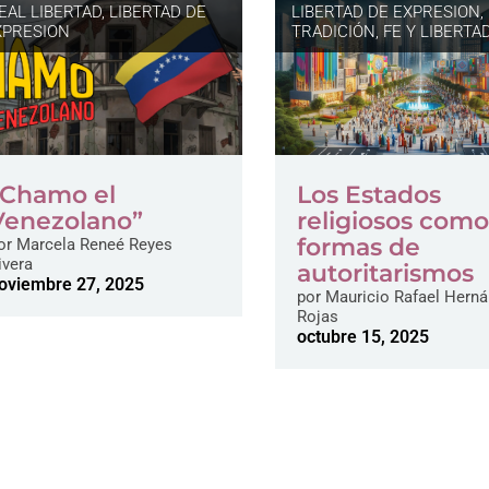
DEAL LIBERTAD
,
LIBERTAD DE
LIBERTAD DE EXPRESION
,
XPRESION
TRADICIÓN, FE Y LIBERTA
“Chamo el
Los Estados
Venezolano”
religiosos com
formas de
or
Marcela Reneé Reyes
ivera
autoritarismos
oviembre 27, 2025
por
Mauricio Rafael Hern
Rojas
octubre 15, 2025