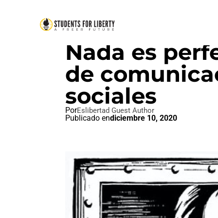
LIBERTAD DE EXPRESION
,
RED
Nada es perf
de comunicac
sociales
Por
Eslibertad Guest Author
Publicado en
diciembre 10, 2020