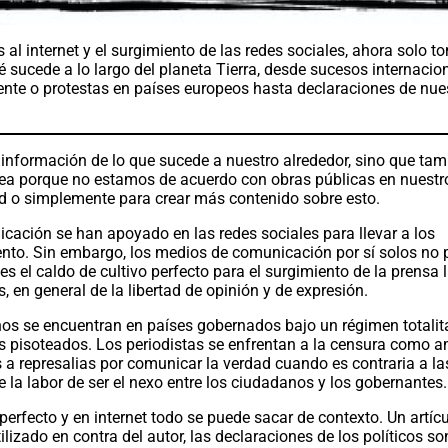
s al internet y el surgimiento de las redes sociales, ahora solo 
 sucede a lo largo del planeta Tierra, desde sucesos internacio
ente o protestas en países europeos hasta declaraciones de nue
 información de lo que sucede a nuestro alrededor, sino que ta
ea porque no estamos de acuerdo con obras públicas en nuestro
d o simplemente para crear más contenido sobre esto.
cación se han apoyado en las redes sociales para llevar a los
ento. Sin embargo, los medios de comunicación por sí solos no
s el caldo de cultivo perfecto para el surgimiento de la prensa li
, en general de la libertad de opinión y de expresión.
s se encuentran en países gobernados bajo un régimen totalit
 pisoteados. Los periodistas se enfrentan a la censura como 
s a represalias por comunicar la verdad cuando es contraria a la
 la labor de ser el nexo entre los ciudadanos y los gobernantes
erfecto y en internet todo se puede sacar de contexto. Un artíc
lizado en contra del autor, las declaraciones de los políticos so