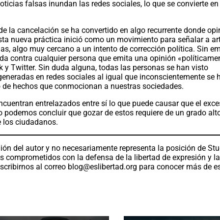
icias falsas inundan las redes sociales, lo que se convierte en
e la cancelación se ha convertido en algo recurrente donde opi
Esta nueva práctica inició como un movimiento para señalar a ar
as, algo muy cercano a un intento de corrección política. Sin e
izada contra cualquier persona que emita una opinión «políticame
 y Twitter. Sin duda alguna, todas las personas se han visto
generadas en redes sociales al igual que inconscientemente se 
o de hechos que conmocionan a nuestras sociedades.
ncuentran entrelazados entre sí lo que puede causar que el exc
sto podemos concluir que gozar de estos requiere de un grado alt
e los ciudadanos.
ión del autor y no necesariamente representa la posición de St
os comprometidos con la defensa de la libertad de expresión y l
scribirnos al correo
blog@eslibertad.org
para conocer más de e