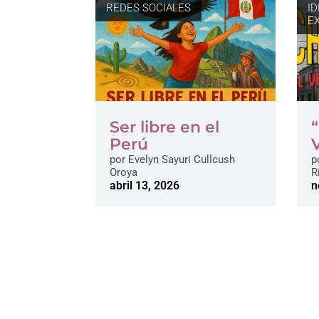
REDES SOCIALES
I
E
Ser libre en el
Perú
por
Evelyn Sayuri Cullcush
p
Oroya
R
abril 13, 2026
n