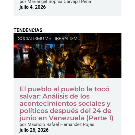
por
Mariangel Sophia Carvajal Peña
julio 4, 2026
TENDENCIAS
SOCIALISMO V.S LIBERALISMO
El pueblo al pueblo le tocó
salvar: Análisis de los
acontecimientos sociales y
políticos después del 24 de
junio en Venezuela (Parte 1)
por
Mauricio Rafael Hernández Rojas
julio 26, 2026