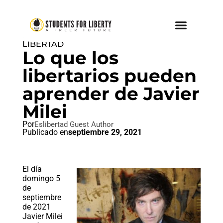
IDEAL LIBERTAD
,
PAZ AMOR Y
LIBERTAD
Lo que los
libertarios pueden
aprender de Javier
Milei
Por
Eslibertad Guest Author
Publicado en
septiembre 29, 2021
El día
domingo 5
de
septiembre
de 2021
Javier Milei