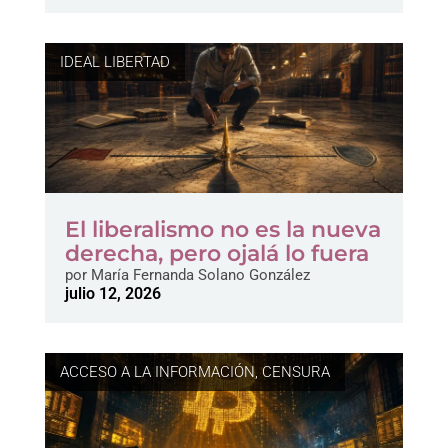
IDEAL LIBERTAD
El liberalismo no es la nueva
derecha, pero ojalá lo fuera
por
María Fernanda Solano González
julio 12, 2026
ACCESO A LA INFORMACIÓN
,
CENSURA