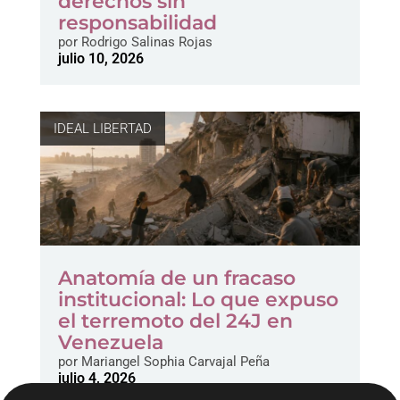
derechos sin
responsabilidad
por
Rodrigo Salinas Rojas
julio 10, 2026
IDEAL LIBERTAD
Anatomía de un fracaso
institucional: Lo que expuso
el terremoto del 24J en
Venezuela
por
Mariangel Sophia Carvajal Peña
julio 4, 2026