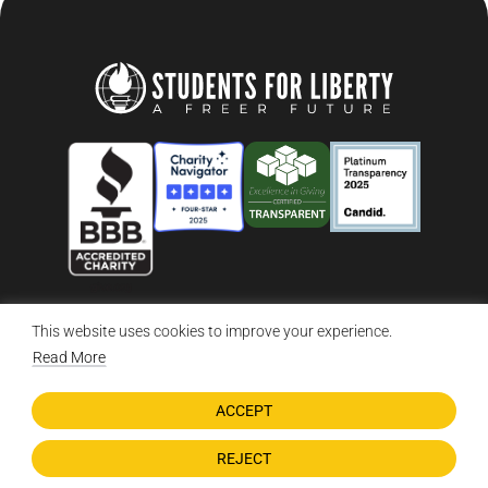
This website uses cookies to improve your experience.
© 2026 Students For Liberty, All Rights Reserved
Privacy Policy
·
Disclaimer
·
Terms & Conditions
·
Contact Us
Read More
ACCEPT
DONATE NOW
REJECT