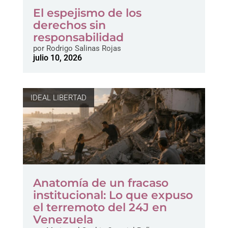
El espejismo de los
derechos sin
responsabilidad
por
Rodrigo Salinas Rojas
julio 10, 2026
IDEAL LIBERTAD
Anatomía de un fracaso
institucional: Lo que expuso
el terremoto del 24J en
Venezuela