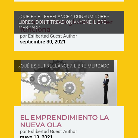
¿QUÉ ES EL FREELANCE?
,
CONSUMIDORES
No al mínimo global, Laffer
LIBRES
,
DON'T TREAD ON ANYONE
,
LIBRE
MERCADO
funciona
por
Eslibertad Guest Author
septiembre 30, 2021
¿QUÉ ES EL FREELANCE?
,
LIBRE MERCADO
EL EMPRENDIMIENTO LA
NUEVA OLA
por
Eslibertad Guest Author
mayo 13, 2021