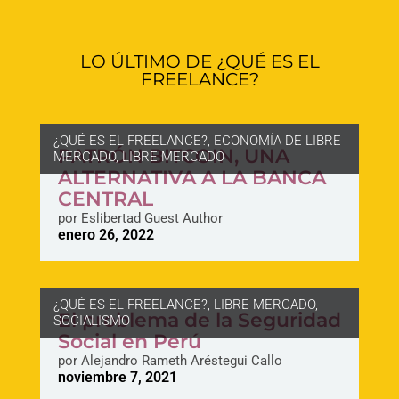
LO ÚLTIMO DE ¿QUÉ ES EL
FREELANCE?
¿QUÉ ES EL FREELANCE?
,
ECONOMÍA DE LIBRE
PATRÓN BITCOIN, UNA
MERCADO
,
LIBRE MERCADO
ALTERNATIVA A LA BANCA
CENTRAL
por
Eslibertad Guest Author
enero 26, 2022
¿QUÉ ES EL FREELANCE?
,
LIBRE MERCADO
,
El problema de la Seguridad
SOCIALISMO
Social en Perú
por
Alejandro Rameth Aréstegui Callo
noviembre 7, 2021