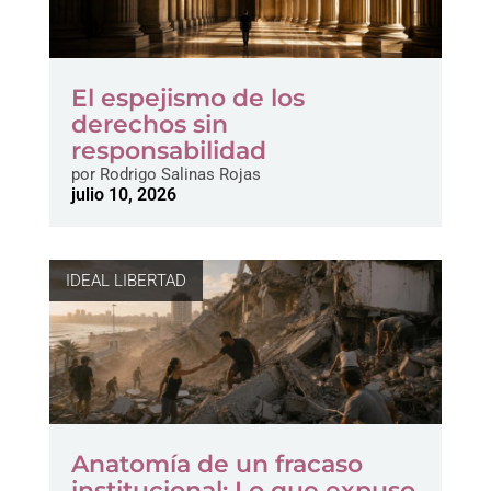
El espejismo de los
derechos sin
responsabilidad
por
Rodrigo Salinas Rojas
julio 10, 2026
IDEAL LIBERTAD
Anatomía de un fracaso
institucional: Lo que expuso