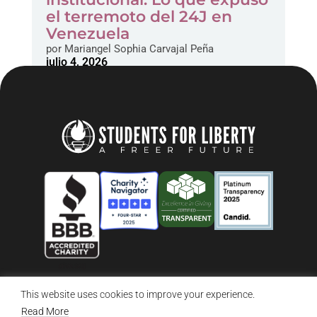
el terremoto del 24J en
Venezuela
por
Mariangel Sophia Carvajal Peña
julio 4, 2026
This website uses cookies to improve your experience.
© 2026 Students For Liberty, All Rights Reserved
Privacy Policy
·
Disclaimer
·
Terms & Conditions
·
Contact Us
Read More