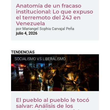
Anatomía de un fracaso
institucional: Lo que expuso
el terremoto del 24J en
Venezuela
por
Mariangel Sophia Carvajal Peña
julio 4, 2026
TENDENCIAS
SOCIALISMO V.S LIBERALISMO
El pueblo al pueblo le tocó
salvar: Análisis de los