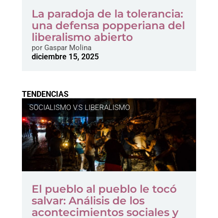
La paradoja de la tolerancia:
una defensa popperiana del
liberalismo abierto
por
Gaspar Molina
diciembre 15, 2025
TENDENCIAS
SOCIALISMO V.S LIBERALISMO
El pueblo al pueblo le tocó
salvar: Análisis de los
acontecimientos sociales y