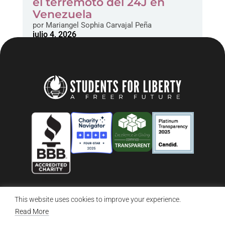
el terremoto del 24J en
Venezuela
por
Mariangel Sophia Carvajal Peña
julio 4, 2026
This website uses cookies to improve your experience.
© 2026 Students For Liberty, All Rights Reserved
Privacy Policy
·
Disclaimer
·
Terms & Conditions
·
Contact Us
Read More