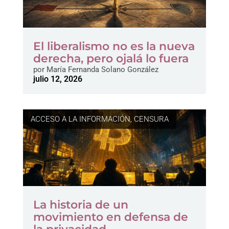
El liberalismo no es la nueva
derecha, pero ojalá lo fuera
por
María Fernanda Solano González
julio 12, 2026
ACCESO A LA INFORMACIÓN
,
CENSURA
La historia de un
movimiento en defensa de