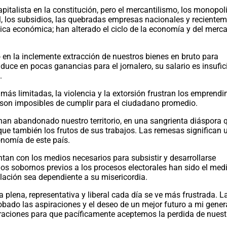
pitalista en la constitución, pero el mercantilismo, los monopol
l, los subsidios, las quebradas empresas nacionales y recientem
tica económica; han alterado el ciclo de la economía y del merca
en la inclemente extracción de nuestros bienes en bruto para
aduce en pocas ganancias para el jornalero, su salario es insufic
a.
ás limitadas, la violencia y la extorsión frustran los emprendi
o son imposibles de cumplir para el ciudadano promedio.
an abandonado nuestro territorio, en una sangrienta diáspora 
que también los frutos de sus trabajos. Las remesas significan 
onomía de este país.
tan con los medios necesarios para subsistir y desarrollarse
 los sobornos previos a los procesos electorales han sido el med
oblación sea dependiente a su misericordia.
plena, representativa y liberal cada día se ve más frustrada. L
obado las aspiraciones y el deseo de un mejor futuro a mi gener
iraciones para que pacíficamente aceptemos la perdida de nuest