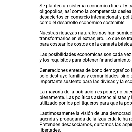
Se planteó un sistema económico liberal y ca
oligopolios, así como la competencia deslea
desaciertos en comercio internacional y polí
como el desarrollo económico sostenible.
Nuestras riquezas naturales nos han sumido 
transformarlos en el extranjero. Lo que se tr
para costear los costos de la canasta básic
Las posibilidades económicas son cada vez m
y los requisitos para obtener financiamient
Generaciones enteras de bono demográfico h
solo destruye familias y comunidades, sino 
importante sustento para las divisas y la ec
La mayoría de la población es pobre, no cuen
plenamente. Las políticas asistencialistas y
utilizado por los politiqueros para que la p
Lastimosamente la visión de una democracia 
agenda y propaganda de la izquierda le ha r
Pretenden desasociarnos, quitarnos las asp
libertades.