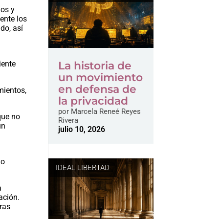
ios y
ente los
do, así
La historia de
iente
un movimiento
en defensa de
mientos,
la privacidad
por
Marcela Reneé Reyes
que no
Rivera
un
julio 10, 2026
io
IDEAL LIBERTAD
a
ación.
ras