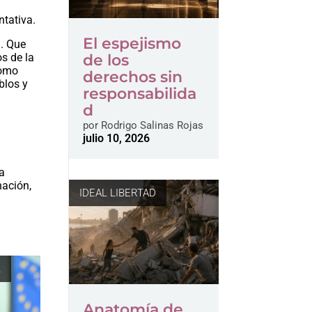
ntativa.
El espejismo
n. Que
de los
os de la
como
derechos sin
blos y
responsabilida
d
por
Rodrigo Salinas Rojas
julio 10, 2026
la
nación,
IDEAL LIBERTAD
L
Anatomía de