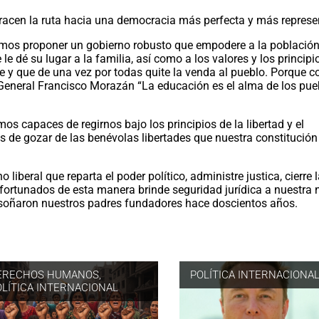
tracen la ruta hacia una democracia más perfecta y más represe
tamos proponer un gobierno robusto que empodere a la població
 le dé su lugar a la familia, así como a los valores y los principi
e y que de una vez por todas quite la venda al pueblo. Porque 
eneral Francisco Morazán “La educación es el alma de los pue
 capaces de regirnos bajo los principios de la libertad y el
s de gozar de las benévolas libertades que nuestra constitución
 liberal que reparta el poder político, administre justica, cierre 
fortunados de esta manera brinde seguridad jurídica a nuestra 
 soñaron nuestros padres fundadores hace doscientos años.
ERECHOS HUMANOS
,
POLÍTICA INTERNACIONA
OLÍTICA INTERNACIONAL