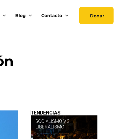
Blog
Contacto
Donar
ón
TENDENCIAS
SOCIALISMO V.S
LIBERALISMO