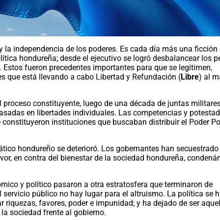
y la independencia de los poderes. Es cada día más una ficción 
olítica hondureña; desde el ejecutivo se logró desbalancear los p
. Estos fueron precedentes importantes para que se legitimen,
es que está llevando a cabo Libertad y Refundación (
Libre
) al 
 proceso constituyente, luego de una década de juntas militares
asadas en libertades individuales. Las competencias y potestad
 constituyeron instituciones que buscaban distribuir el Poder Po
rático hondureño se deterioró. Los gobernantes han secuestrado 
avor, en contra del bienestar de la sociedad hondureña, condená
ómico y político pasaron a otra estratosfera que terminaron de
 servicio público no hay lugar para el altruismo. La política se 
 riquezas, favores, poder e impunidad; y ha dejado de ser aquel
 la sociedad frente al gobierno.