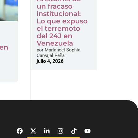
un fracaso
institucional:
Lo que expuso
el terremoto
del 24J en
Venezuela
 en
por
Mariangel Sophia
Carvajal Peña
julio 4, 2026