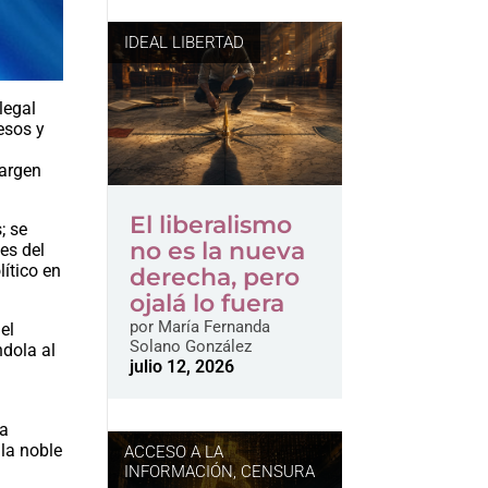
IDEAL LIBERTAD
legal
esos y
margen
El liberalismo
; se
no es la nueva
es del
lítico en
derecha, pero
ojalá lo fuera
por
María Fernanda
el
Solano González
ndola al
julio 12, 2026
ha
la noble
ACCESO A LA
INFORMACIÓN
,
CENSURA