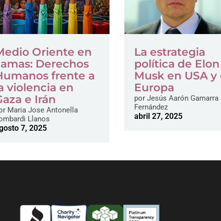
Medio Oriente en
La estrategia
llamas: Derechos
política de Elon
Humanos frente a
Musk en USA y
la violencia en
Europa
Gaza e Irán
por
Jesús Aarón Gamarra
Fernández
or
Maria Jose Antonella
abril 27, 2025
ombardi Llanos
gosto 7, 2025