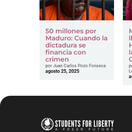
50 millones por
Maduro: Cuando la
dictadura se
financia con
crimen
por
Juan Carlos Pozo Fonseca
p
agosto 25, 2025
L
a