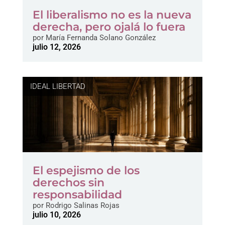
El liberalismo no es la nueva
derecha, pero ojalá lo fuera
por
María Fernanda Solano González
julio 12, 2026
IDEAL LIBERTAD
El espejismo de los
derechos sin
responsabilidad
por
Rodrigo Salinas Rojas
julio 10, 2026