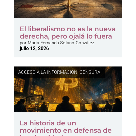
El liberalismo no es la nueva
derecha, pero ojalá lo fuera
por
María Fernanda Solano González
julio 12, 2026
ACCESO A LA INFORMACIÓN
,
CENSURA
La historia de un
movimiento en defensa de