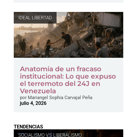
IDEAL LIBERTAD
Anatomía de un fracaso
institucional: Lo que expuso
el terremoto del 24J en
Venezuela
por
Mariangel Sophia Carvajal Peña
julio 4, 2026
TENDENCIAS
SOCIALISMO V.S LIBERALISMO