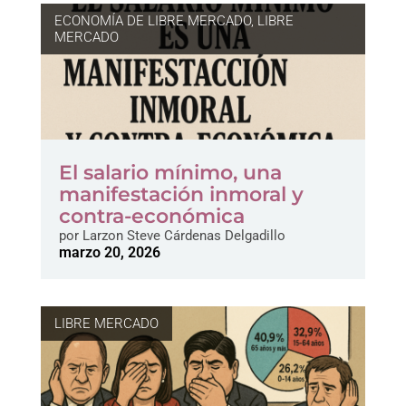
ECONOMÍA DE LIBRE MERCADO
,
LIBRE
MERCADO
El salario mínimo, una
manifestación inmoral y
contra-económica
por
Larzon Steve Cárdenas Delgadillo
marzo 20, 2026
LIBRE MERCADO