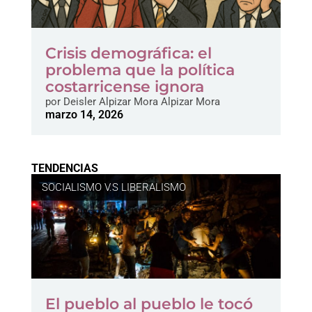
Crisis demográfica: el
problema que la política
costarricense ignora
por
Deisler Alpizar Mora Alpizar Mora
marzo 14, 2026
TENDENCIAS
SOCIALISMO V.S LIBERALISMO
El pueblo al pueblo le tocó