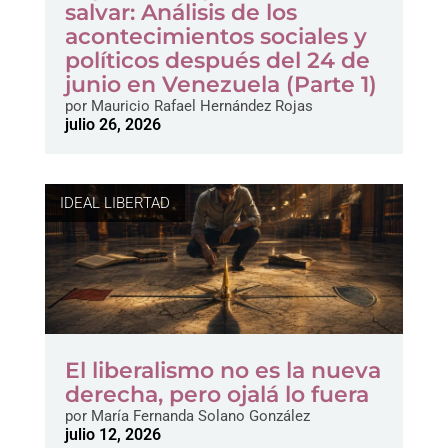
salvar: Análisis de los
acontecimientos sociales y
políticos después del 24 de
junio en Venezuela (Parte 1)
por
Mauricio Rafael Hernández Rojas
julio 26, 2026
IDEAL LIBERTAD
El liberalismo no es la nueva
derecha, pero ojalá lo fuera
por
María Fernanda Solano González
julio 12, 2026