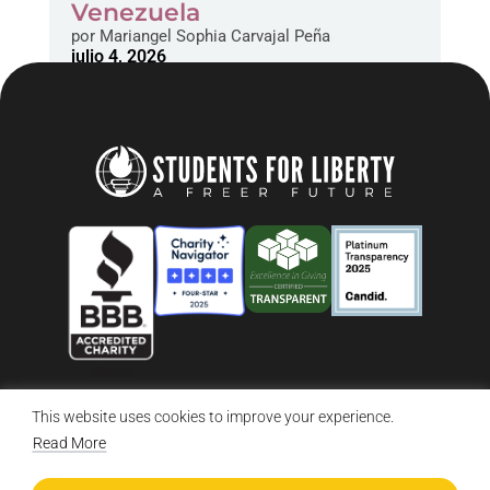
Venezuela
por
Mariangel Sophia Carvajal Peña
julio 4, 2026
This website uses cookies to improve your experience.
© 2026 Students For Liberty, All Rights Reserved
Privacy Policy
·
Disclaimer
·
Terms & Conditions
·
Contact Us
Read More