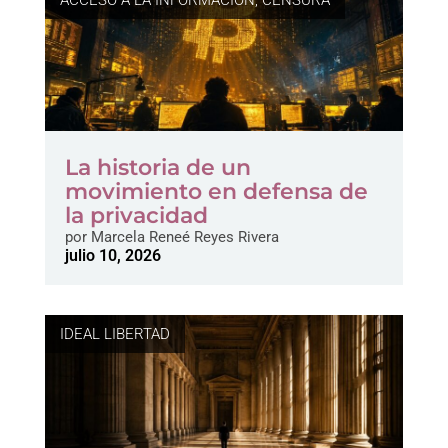
ACCESO A LA INFORMACIÓN
,
CENSURA
La historia de un
movimiento en defensa de
la privacidad
por
Marcela Reneé Reyes Rivera
julio 10, 2026
IDEAL LIBERTAD