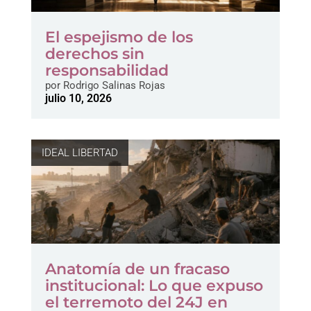
El espejismo de los
derechos sin
responsabilidad
por
Rodrigo Salinas Rojas
julio 10, 2026
IDEAL LIBERTAD
Anatomía de un fracaso
institucional: Lo que expuso
el terremoto del 24J en