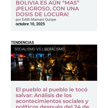
BOLIVIA ES AÚN “MAS”
¡PELIGROSO, CON UNA
DOSIS DE LOCURA!
por
Edith Mamani Quispe
octubre 10, 2025
TENDENCIAS
SOCIALISMO V.S LIBERALISMO
El pueblo al pueblo le tocó
salvar: Análisis de los
acontecimientos sociales y
políticos después del 24 de