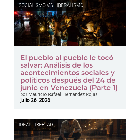
SOCIALISMO V.S LIBERALISMO
El pueblo al pueblo le tocó
salvar: Análisis de los
acontecimientos sociales y
políticos después del 24 de
junio en Venezuela (Parte 1)
por
Mauricio Rafael Hernández Rojas
julio 26, 2026
IDEAL LIBERTAD