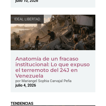
julio 10, 2026
IDEAL LIBERTAD
Anatomía de un fracaso
institucional: Lo que expuso
el terremoto del 24J en
Venezuela
por
Mariangel Sophia Carvajal Peña
julio 4, 2026
TENDENCIAS