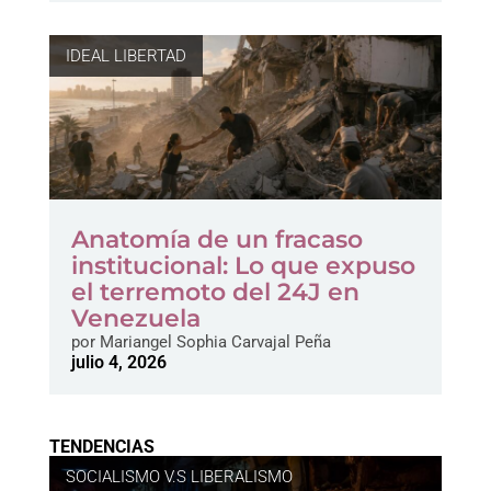
IDEAL LIBERTAD
Anatomía de un fracaso
institucional: Lo que expuso
el terremoto del 24J en
Venezuela
por
Mariangel Sophia Carvajal Peña
julio 4, 2026
TENDENCIAS
SOCIALISMO V.S LIBERALISMO