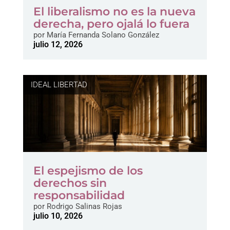
El liberalismo no es la nueva
derecha, pero ojalá lo fuera
por
María Fernanda Solano González
julio 12, 2026
IDEAL LIBERTAD
El espejismo de los
derechos sin
responsabilidad
por
Rodrigo Salinas Rojas
julio 10, 2026