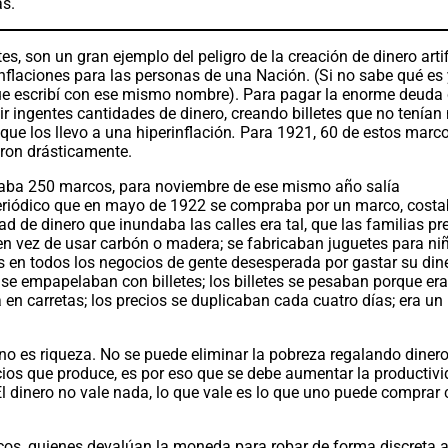
as.
es, son un gran ejemplo del peligro de la creación de dinero artif
inflaciones para las personas de una Nación. (Si no sabe qué e
o que escribí con ese mismo nombre). Para pagar la enorme deuda
r ingentes cantidades de dinero, creando billetes que no tenían
 que los llevo a una hiperinflación
.
Para 1921, 60 de estos marc
aron drásticamente.
taba 250 marcos, para noviembre de ese mismo año salía
riódico que en mayo de 1922 se compraba por un marco, cost
 de dinero que inundaba las calles era tal, que las familias pr
 en vez de usar carbón o madera; se fabricaban juguetes para ni
as en todos los negocios de gente desesperada por gastar su din
 se empapelaban con billetes; los billetes se pesaban porque er
 en carretas; los precios se duplicaban cada cuatro días; era un
o es riqueza. No se puede eliminar la pobreza regalando dinero
icios que produce, es por eso que se debe aumentar la productivi
El dinero no vale nada, lo que vale es lo que uno puede comprar 
icos, quienes devalúan la moneda para robar de forma discreta 