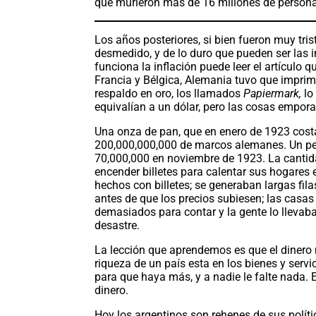
que murieron más de 16 millones de person
Los años posteriores, si bien fueron muy trist
desmedido, y de lo duro que pueden ser las 
funciona la inflación puede leer el artícul
Francia y Bélgica, Alemania tuvo que imprimi
respaldo en oro, los llamados
Papiermark,
lo
equivalían a un dólar, pero las cosas empor
Una onza de pan, que en enero de 1923 cos
200,000,000,000 de marcos alemanes. Un pe
70,000,000 en noviembre de 1923. La cantidad
encender billetes para calentar sus hogares
hechos con billetes; se generaban largas fil
antes de que los precios subiesen; las casas
demasiados para contar y la gente lo llevaba
desastre.
La lección que aprendemos es que el dinero n
riqueza de un país esta en los bienes y serv
para que haya más, y a nadie le falte nada. 
dinero.
Hoy los argentinos son rehenes de sus polít