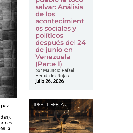
salvar: Análisis
de los
acontecimient
os sociales y
políticos
después del 24
de junio en
Venezuela
(Parte 1)
por
Mauricio Rafael
Hernández Rojas
julio 26, 2026
IDEAL LIBERTAD
a paz
idas).
normes
 en la