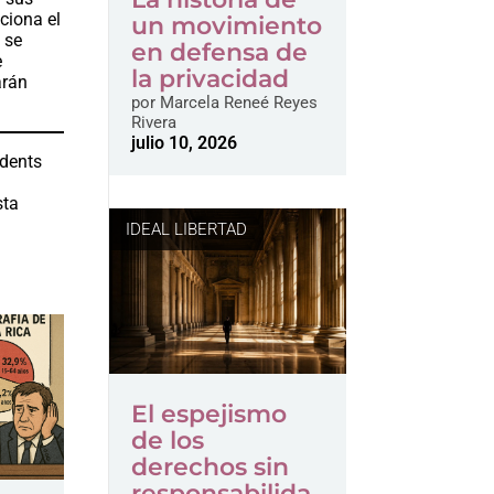
ciona el
un movimiento
 se
en defensa de
e
la privacidad
arán
por
Marcela Reneé Reyes
Rivera
julio 10, 2026
udents
a
sta
IDEAL LIBERTAD
El espejismo
de los
derechos sin
responsabilida