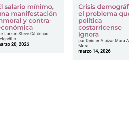
El salario mínimo,
Crisis demográf
una manifestación
el problema que
inmoral y contra-
política
económica
costarricense
ignora
or
Larzon Steve Cárdenas
elgadillo
por
Deisler Alpizar Mora A
arzo 20, 2026
Mora
marzo 14, 2026