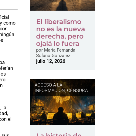
icial
El liberalismo
s y como
no es la nueva
 con
 ningún
derecha, pero
os
ojalá lo fuera
por
María Fernanda
Solano González
julio 12, 2026
aba
eferían
ños
ero
ACCESO A LA
an
INFORMACIÓN
,
CENSURA
, la
dad,
con el
La historia de
a sus