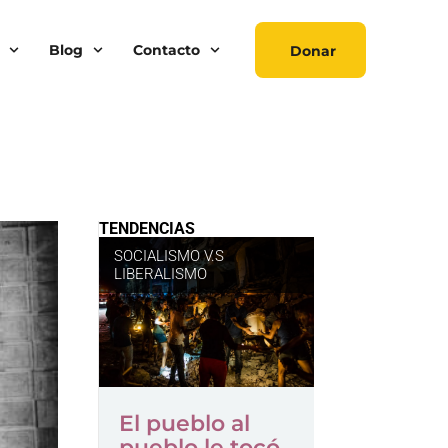
Blog
Contacto
Donar
TENDENCIAS
SOCIALISMO V.S
LIBERALISMO
El pueblo al
pueblo le tocó