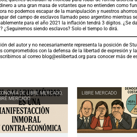
r dinero a una gran masa de votantes que no entienden como fun
hora no podemos escapar de la manipulación y nuestros ahorros
apar del campo de esclavos llamado peso argentino mientras s
ablemente para el año 2021 la inflación tendrá 3 dígitos. ¿Se d
a? ¿Seguiremos siendo esclavos? Solo el tiempo lo dirá.
ión del autor y no necesariamente representa la posición de St
os comprometidos con la defensa de la libertad de expresión y l
scribirnos al correo
blog@eslibertad.org
para conocer más de e
CONOMÍA DE LIBRE MERCADO
,
LIBRE MERCADO
IBRE MERCADO