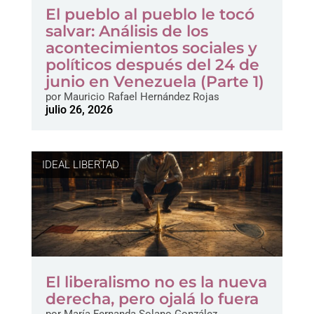
El pueblo al pueblo le tocó
salvar: Análisis de los
acontecimientos sociales y
políticos después del 24 de
junio en Venezuela (Parte 1)
por
Mauricio Rafael Hernández Rojas
julio 26, 2026
IDEAL LIBERTAD
El liberalismo no es la nueva
derecha, pero ojalá lo fuera
por
María Fernanda Solano González