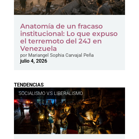
Anatomía de un fracaso
institucional: Lo que expuso
el terremoto del 24J en
Venezuela
por
Mariangel Sophia Carvajal Peña
julio 4, 2026
TENDENCIAS
SOCIALISMO V.S LIBERALISMO