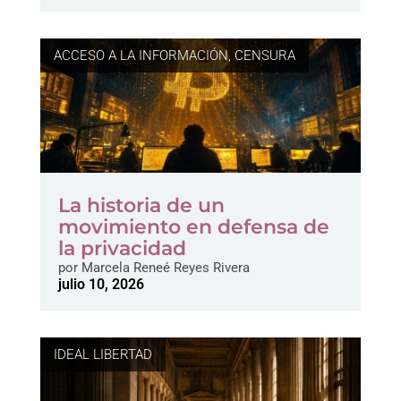
ACCESO A LA INFORMACIÓN
,
CENSURA
La historia de un
movimiento en defensa de
la privacidad
por
Marcela Reneé Reyes Rivera
julio 10, 2026
IDEAL LIBERTAD