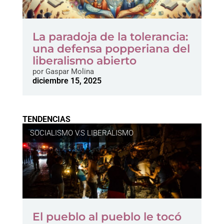
La paradoja de la tolerancia:
una defensa popperiana del
liberalismo abierto
por
Gaspar Molina
diciembre 15, 2025
TENDENCIAS
SOCIALISMO V.S LIBERALISMO
El pueblo al pueblo le tocó