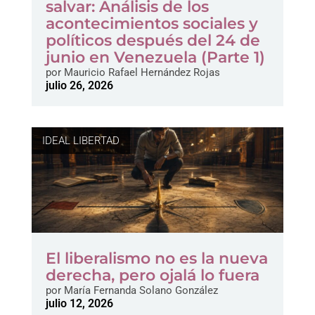
salvar: Análisis de los
acontecimientos sociales y
políticos después del 24 de
junio en Venezuela (Parte 1)
por
Mauricio Rafael Hernández Rojas
julio 26, 2026
IDEAL LIBERTAD
El liberalismo no es la nueva
derecha, pero ojalá lo fuera
por
María Fernanda Solano González
julio 12, 2026