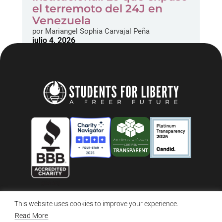
el terremoto del 24J en
Venezuela
por
Mariangel Sophia Carvajal Peña
julio 4, 2026
This website uses cookies to improve your experience.
© 2026 Students For Liberty, All Rights Reserved
Privacy Policy
·
Disclaimer
·
Terms & Conditions
·
Contact Us
Read More