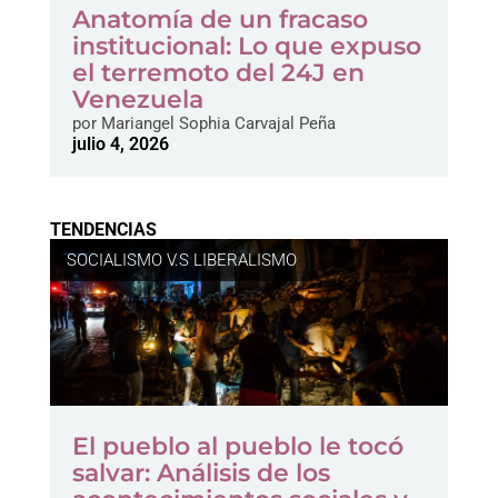
Anatomía de un fracaso
institucional: Lo que expuso
el terremoto del 24J en
Venezuela
por
Mariangel Sophia Carvajal Peña
julio 4, 2026
TENDENCIAS
SOCIALISMO V.S LIBERALISMO
El pueblo al pueblo le tocó
salvar: Análisis de los